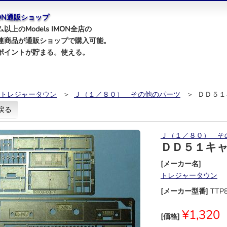
IMON通販ショップ
以上のModels IMON全店の
連商品が通販ショップで購入可能。
ポイントが貯まる。使える。
トレジャータウン
＞
Ｊ（１／８０） その他のパーツ
＞ ＤＤ５１
戻る
Ｊ（１／８０） そ
ＤＤ５１キ
[メーカー名]
トレジャータウン
[メーカー型番]
TTP
¥1,320
[価格]