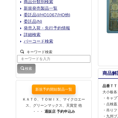
商品分類別検索
新規発売製品一覧
委託品(J/HO1067/HO他)
委託品(N)
発売入荷・先行予約情報
詳細検索
バーコード検索
キーワード検索
検索
商品解
品番ＴＴ
新規予約開始製品一覧
大小板各
・キャブ
ＫＡＴＯ、ＴＯＭＩＸ、マイクロエー
・点検蓋
ス、グリーンマックス、天賞堂 他
・吊りフ
・・・
通販店 予約申込み
・九州ブ