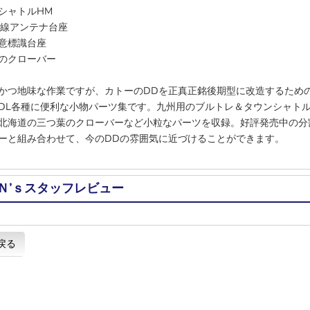
シャトルHM
無線アンテナ台座
意標識台座
のクローバー
かつ地味な作業ですが、カトーのDDを正真正銘後期型に改造するため
DL各種に便利な小物パーツ集です。九州用のブルトレ＆タウンシャト
北海道の三つ葉のクローバーなど小粒なパーツを収録。好評発売中の分
ーと組み合わせて、今のDDの雰囲気に近づけることができます。
Ｎ’ｓスタッフレビュー
戻る