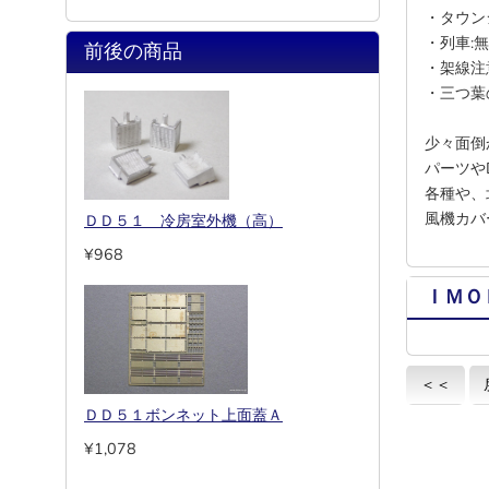
・タウン
・列車:
前後の商品
・架線注
・三つ葉
少々面倒
パーツや
各種や、
風機カバ
ＤＤ５１ 冷房室外機（高）
¥968
ＩＭＯ
＜＜
ＤＤ５１ボンネット上面蓋Ａ
¥1,078