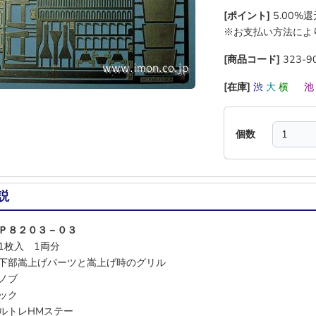
[ポイント]
5.00%
※お支払い方法によ
[商品コード]
323-9
[在庫]
渋
大
横
―
個数
説
Ｐ８２０３－０３
1枚入 1両分
下部嵩上げパーツと嵩上げ時のグリル
ノブ
ック
ルトレHMステー