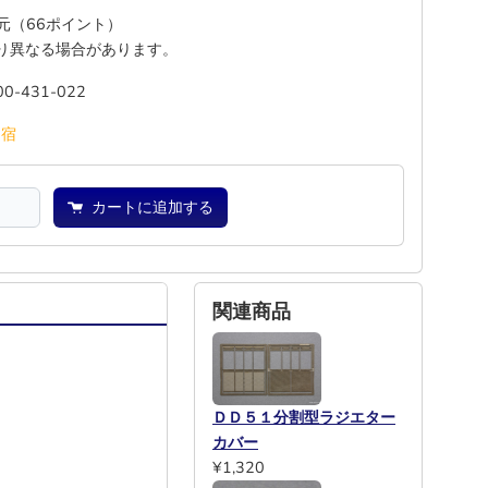
還元（66ポイント）
り異なる場合があります。
00-431-022
池
宿
カートに追加する
関連商品
ＤＤ５１分割型ラジエター
カバー
¥1,320