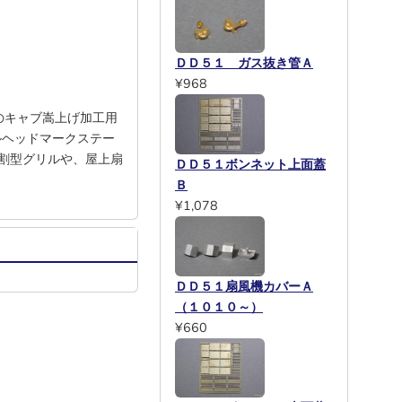
ＤＤ５１ ガス抜き管Ａ
¥968
のキャブ嵩上げ加工用
ルヘッドマークステー
割型グリルや、屋上扇
ＤＤ５１ボンネット上面蓋
Ｂ
¥1,078
ＤＤ５１扇風機カバーＡ
（１０１０～）
¥660