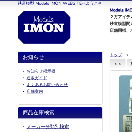
鉄道模型 Models IMON WEBSITEへようこそ
Models 
２万アイテム
鉄道模型関
店舗同様、
トップ
＞
お知らせ
＜＜
お知らせ掲示板
通販ガイド
よくあるお問い合わせ
店舗案内
商品在庫検索
メーカー分類別検索