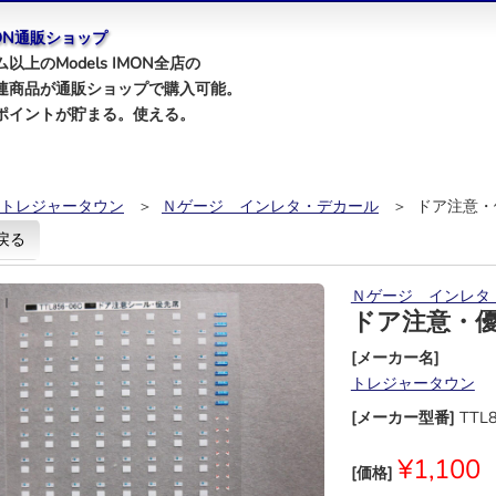
IMON通販ショップ
以上のModels IMON全店の
連商品が通販ショップで購入可能。
ポイントが貯まる。使える。
トレジャータウン
＞
Ｎゲージ インレタ・デカール
＞ ドア注意・
戻る
Ｎゲージ インレタ
ドア注意・
[メーカー名]
トレジャータウン
[メーカー型番]
TTL
¥1,100
[価格]