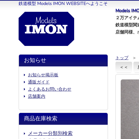
鉄道模型 Models IMON WEBSITEへようこそ
Models 
２万アイテム
鉄道模型関
店舗同様、
トップ
＞
お知らせ
＜＜
お知らせ掲示板
通販ガイド
よくあるお問い合わせ
店舗案内
商品在庫検索
メーカー分類別検索