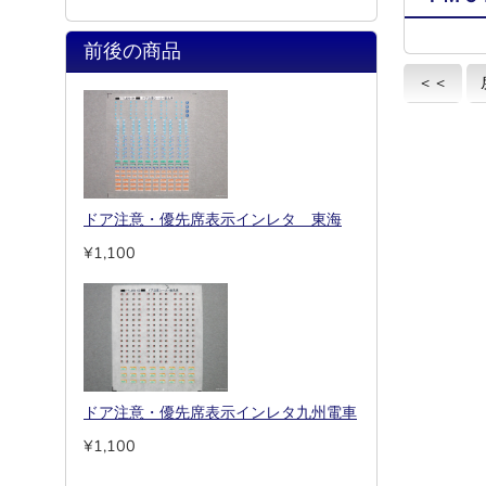
前後の商品
＜＜
ドア注意・優先席表示インレタ 東海
¥1,100
ドア注意・優先席表示インレタ九州電車
¥1,100