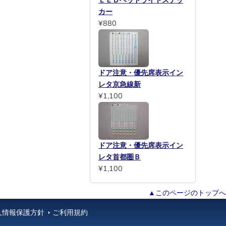
ＬＥＤヘッドライトステッ
カー
¥880
ドア注意・優先席表示イン
レタ京急線新
¥1,100
ドア注意・優先席表示イン
レタ首都圏Ｂ
¥1,100
▲このページのトップへ
人情報保護方針
ご利用規約