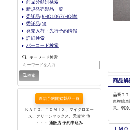
商品分類別検索
新規発売製品一覧
委託品(J/HO1067/HO他)
委託品(N)
発売入荷・先行予約情報
詳細検索
バーコード検索
キーワード検索
検索
商品解
品番Ｔ
新規予約開始製品一覧
東横線車
意。弱冷
ＫＡＴＯ、ＴＯＭＩＸ、マイクロエー
ス、グリーンマックス、天賞堂 他
・・・
通販店 予約申込み
ＩＭＯ