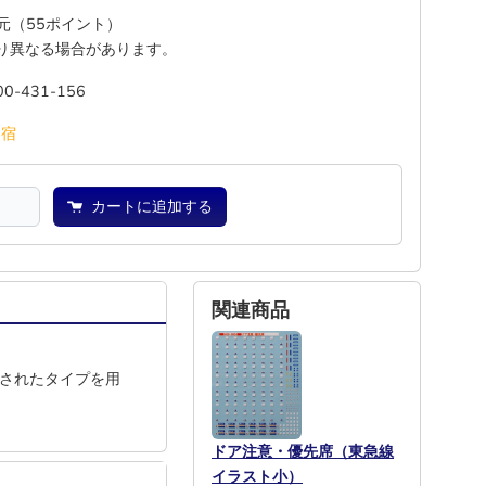
還元（55ポイント）
り異なる場合があります。
00-431-156
池
宿
カートに追加する
関連商品
新されたタイプを用
ドア注意・優先席（東急線
イラスト小）