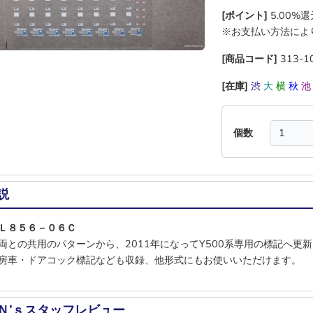
[ポイント]
5.00%
※お支払い方法によ
[商品コード]
313-1
[在庫]
渋
大
横
秋
個数
説
ＴＬ８５６－０６Ｃ
両との共用のパターンから、2011年になってY500系専用の標記へ更
房車・ドアコック標記なども収録、他形式にもお使いいただけます。
Ｎ’ｓスタッフレビュー