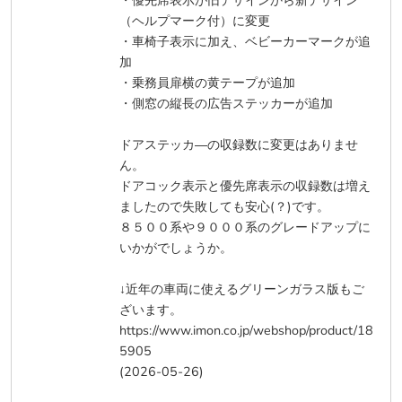
・優先席表示が旧デザインから新デザイン
（ヘルプマーク付）に変更
・車椅子表示に加え、ベビーカーマークが追
加
・乗務員扉横の黄テープが追加
・側窓の縦長の広告ステッカーが追加
ドアステッカ―の収録数に変更はありませ
ん。
ドアコック表示と優先席表示の収録数は増え
ましたので失敗しても安心(？)です。
８５００系や９０００系のグレードアップに
いかがでしょうか。
↓近年の車両に使えるグリーンガラス版もご
ざいます。
https://www.imon.co.jp/webshop/product/18
5905
(2026-05-26)