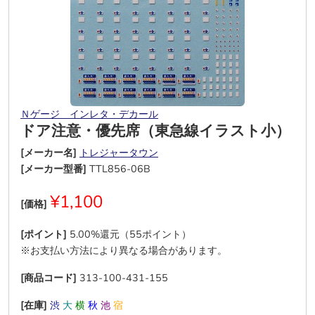
Ｎゲージ インレタ・デカール
ドア注意・優先席（東急線イラスト小）
[メーカー名]
トレジャータウン
[メーカー型番]
TTL856-06B
¥1,100
[価格]
[ポイント]
5.00%還元（55ポイント）
※お支払い方法により異なる場合があります。
[商品コード]
313-100-431-155
[在庫]
渋
大
横
秋
池
宿