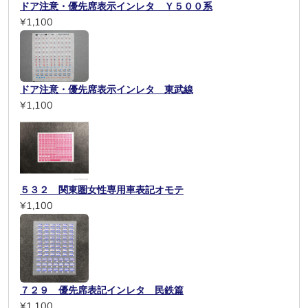
ドア注意・優先席表示インレタ Ｙ５００系
¥1,100
ドア注意・優先席表示インレタ 東武線
¥1,100
５３２ 関東圏女性専用車表記オモテ
¥1,100
７２９ 優先席表記インレタ 民鉄篇
¥1,100