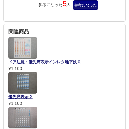
5
参考になった
人
参考になった
関連商品
ドア注意・優先席表示インレタ地下鉄Ｃ
¥1,100
優先席表示２
¥1,100