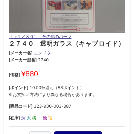
Ｊ（１／８０） その他のパーツ
２７４０ 透明ガラス（キャブロイド）
[メーカー名]
エンドウ
[メーカー型番]
2740
¥880
[価格]
[ポイント]
10.00%還元（88ポイント）
※お支払い方法により異なる場合があります。
[商品コード]
323-900-003-387
[在庫]
渋
大
横
―
池
宿