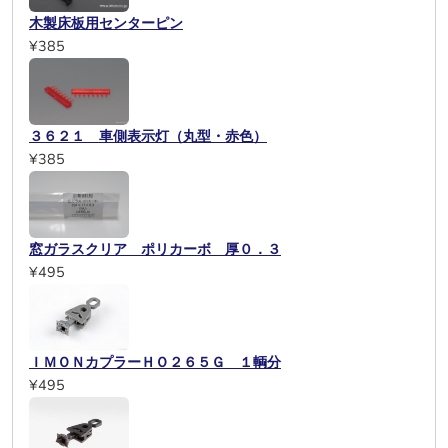
木製床板用センターピン
¥385
３６２１ 車側表示灯（丸型・赤色）
¥385
窓ガラスクリア ポリカーボ 厚０．３
¥495
ＩＭＯＮカプラーＨＯ２６５Ｇ １輌分
¥495