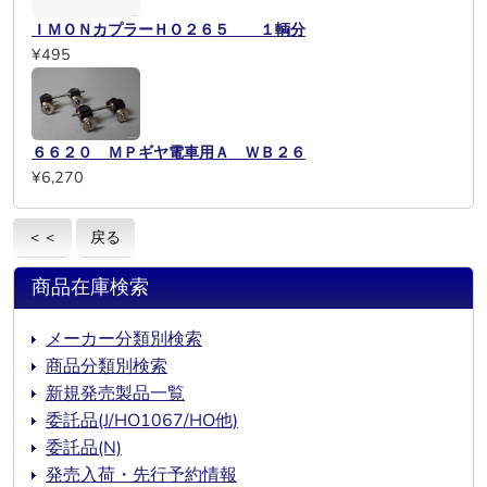
ＩＭＯＮカプラーＨＯ２６５ １輌分
¥495
６６２０ ＭＰギヤ電車用Ａ ＷＢ２６
¥6,270
＜＜
戻る
商品在庫検索
メーカー分類別検索
商品分類別検索
新規発売製品一覧
委託品(J/HO1067/HO他)
委託品(N)
発売入荷・先行予約情報