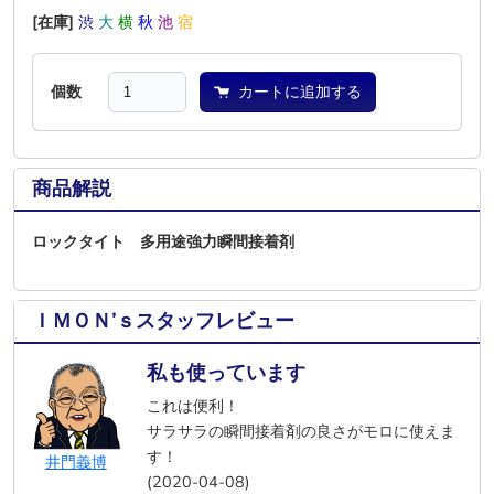
[在庫]
渋
大
横
秋
池
宿
個数
カートに追加する
商品解説
ロックタイト 多用途強力瞬間接着剤
ＩＭＯＮ’ｓスタッフレビュー
私も使っています
これは便利！
サラサラの瞬間接着剤の良さがモロに使えま
す！
井門義博
(2020-04-08)