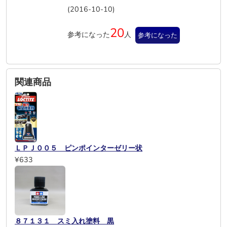
(2016-10-10)
20
参考になった
人
参考になった
関連商品
ＬＰＪ００５ ピンポインターゼリー状
¥633
８７１３１ スミ入れ塗料 黒