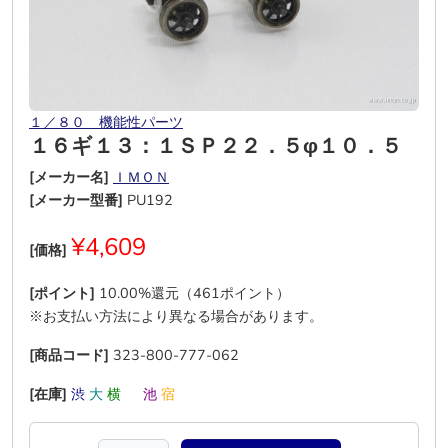
１／８０ 機能性パーツ
１６ギ１３：１ＳＰ２２．５φ１０．５
[メーカー名]
ＩＭＯＮ
[メーカー型番]
PU192
¥4,609
[価格]
[ポイント]
10.00%還元（461ポイント）
※お支払い方法により異なる場合があります。
[商品コード]
323-800-777-062
[在庫]
渋
大
横
―
池
宿