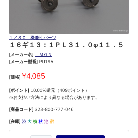
１／８０ 機能性パーツ
１６ギ１３：１ＰＬ３１．０φ１１．５
[メーカー名]
ＩＭＯＮ
[メーカー型番]
PU195
¥4,085
[価格]
[ポイント]
10.00%還元（409ポイント）
※お支払い方法により異なる場合があります。
[商品コード]
323-800-777-046
[在庫]
渋
大
横
秋
池
宿