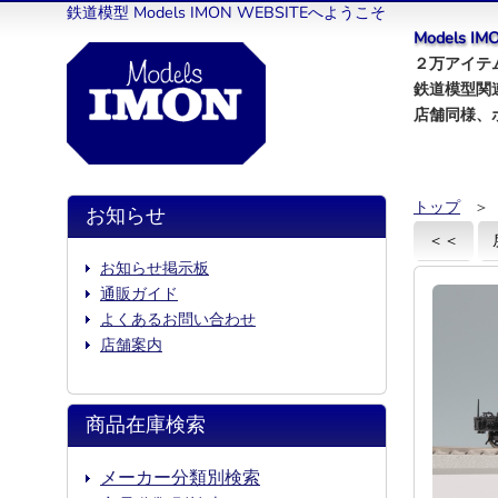
鉄道模型 Models IMON WEBSITEへようこそ
Models 
２万アイテム
鉄道模型関
店舗同様、
トップ
＞
お知らせ
＜＜
お知らせ掲示板
通販ガイド
よくあるお問い合わせ
店舗案内
商品在庫検索
メーカー分類別検索