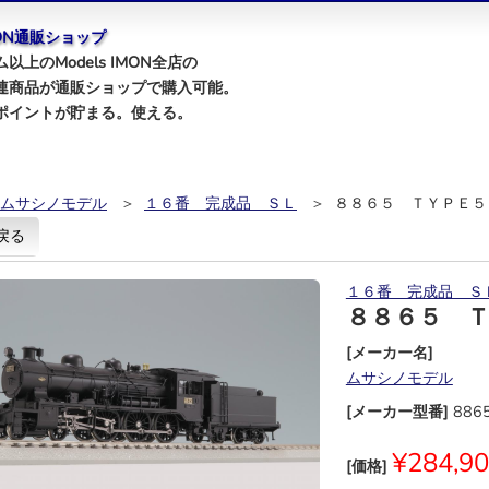
IMON通販ショップ
以上のModels IMON全店の
連商品が通販ショップで購入可能。
ポイントが貯まる。使える。
ムサシノモデル
＞
１６番 完成品 ＳＬ
＞ ８８６５ ＴＹＰＥ５
戻る
１６番 完成品 Ｓ
８８６５ 
[メーカー名]
ムサシノモデル
[メーカー型番]
886
¥284,9
[価格]