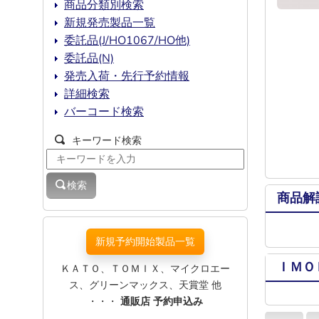
商品分類別検索
新規発売製品一覧
委託品(J/HO1067/HO他)
委託品(N)
発売入荷・先行予約情報
詳細検索
バーコード検索
キーワード検索
検索
商品解
新規予約開始製品一覧
ＩＭＯ
ＫＡＴＯ、ＴＯＭＩＸ、マイクロエー
ス、グリーンマックス、天賞堂 他
・・・
通販店 予約申込み