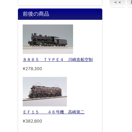
＜＜
前後の商品
８８６５ ＴＹＰＥ４ 川崎造船空制
¥278,300
ＥＦ１５ ４６号機 高崎第二
¥382,800