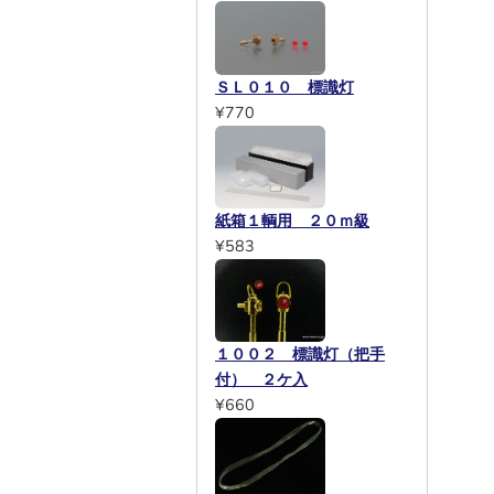
ＳＬ０１０ 標識灯
¥770
紙箱１輌用 ２０ｍ級
¥583
１００２ 標識灯（把手
付） ２ケ入
¥660