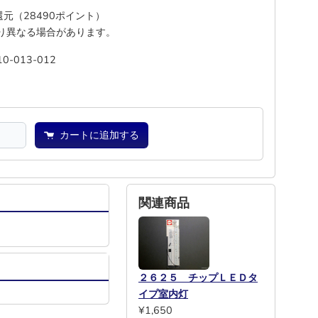
%還元（28490ポイント）
り異なる場合があります。
10-013-012
―
―
カートに追加する
関連商品
２６２５ チップＬＥＤタ
イプ室内灯
¥1,650