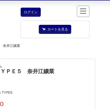
ログイン
カートを見る
 奈井江鑛業
Ｌ
ＴＹＰＥ５ 奈井江鑛業
5 TYPE5
00