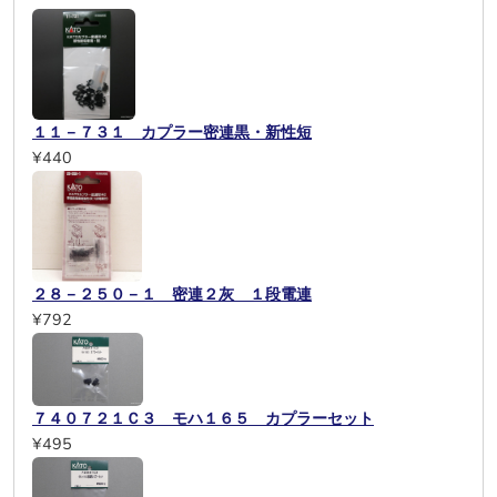
１１－７３１ カプラー密連黒・新性短
¥440
２８－２５０－１ 密連２灰 １段電連
¥792
７４０７２１Ｃ３ モハ１６５ カプラーセット
¥495