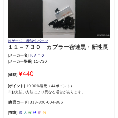
Ｎゲージ 機能性パーツ
１１－７３０ カプラー密連黒・新性長
[メーカー名]
ＫＡＴＯ
[メーカー型番]
11-730
¥440
[価格]
[ポイント]
10.00%還元（44ポイント）
※お支払い方法により異なる場合があります。
[商品コード]
313-800-004-986
[在庫]
渋
大
横
秋
池
宿