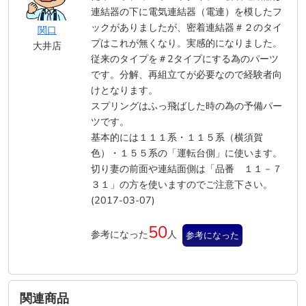
連結器の下に電気連結器（電連）を模したフ
ックがありましたが、密着連結器＃２のタイ
関口
プはこれが無くなり。実感的になりました。
大井店
従来のタイプを＃2タイプにする為のパーツ
です。分解、再組立てが必要なので経験者向
けとなります。
スプリングはふっ飛ばした時の為の予備パー
ツです。
基本的には１１１系・１１５系（横須賀
色）・１５５系の「運転台側」に使います。
切り妻の前面や連結面側は「品番 １１－７
３１」の方を使いますのでご注意下さい。
(2017-03-07)
50
参考になった
人
参考になった
関連商品