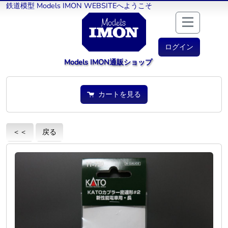
鉄道模型 Models IMON WEBSITEへようこそ
ログイン
Models IMON通販ショップ
カートを見る
＜＜
戻る