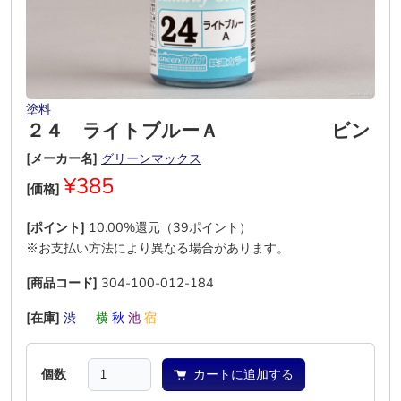
塗料
２４ ライトブルーＡ ビン
[メーカー名]
グリーンマックス
¥385
[価格]
[ポイント]
10.00%還元（39ポイント）
※お支払い方法により異なる場合があります。
[商品コード]
304-100-012-184
[在庫]
渋
―
横
秋
池
宿
個数
カートに追加する