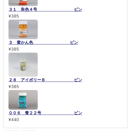
３１ 朱色４号 ビン
¥385
３ 黄かん色 ビン
¥385
２８ アイボリーＢ ビン
¥385
００６ 青２２号 ビン
¥440