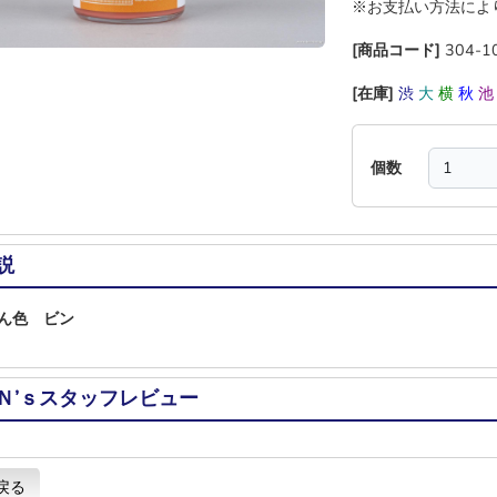
※お支払い方法によ
[商品コード]
304-1
[在庫]
渋
大
横
秋
個数
説
ん色 ビン
Ｎ’ｓスタッフレビュー
戻る