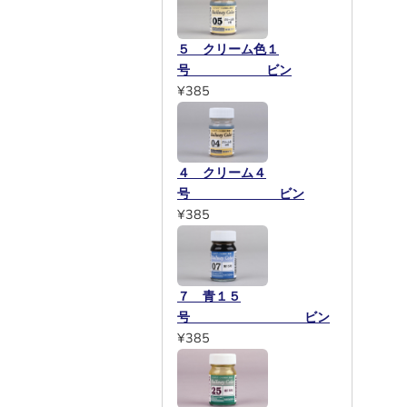
５ クリーム色１
号 ビン
¥385
４ クリーム４
号 ビン
¥385
７ 青１５
号 ビン
¥385