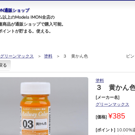
IMON通販ショップ
以上のModels IMON全店の
連商品が通販ショップで購入可能。
ポイントが貯まる。使える。
グリーンマックス
＞
塗料
＞ ３ 黄かん色 ビン
戻る
塗料
３ 黄
[メーカー名]
グリーンマックス
¥385
[価格]
[ポイント]
10.00