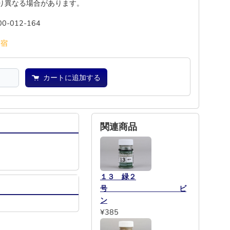
り異なる場合があります。
00-012-164
池
宿
カートに追加する
関連商品
１３ 緑２
号 ビ
ン
¥385