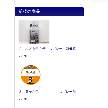
前後の商品
２ ぶどう色２号 スプレー 新価格
¥770
３ 黄かん色 スプレー缶
¥770