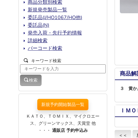
商品分類別検索
新規発売製品一覧
委託品(J/HO1067/HO他)
委託品(N)
発売入荷・先行予約情報
詳細検索
バーコード検索
キーワード検索
商品解
検索
３ 黄か
新規予約開始製品一覧
ＩＭＯ
ＫＡＴＯ、ＴＯＭＩＸ、マイクロエー
ス、グリーンマックス、天賞堂 他
・・・
通販店 予約申込み
＜＜