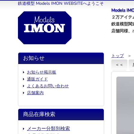
鉄道模型 Models IMON WEBSITEへようこそ
Models 
２万アイテム
鉄道模型関
店舗同様、
トップ
＞
お知らせ
＜＜
お知らせ掲示板
通販ガイド
よくあるお問い合わせ
店舗案内
商品在庫検索
メーカー分類別検索