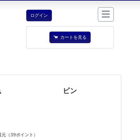
ログイン
カートを見る
かん色 ビン
%還元（39ポイント）