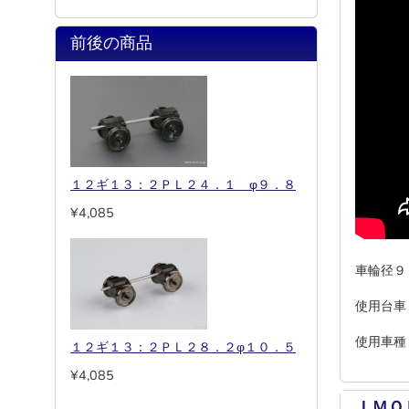
前後の商品
１２ギ１３：２ＰＬ２４．１ φ９．８
¥4,085
車輪径９
使用台車
使用車種
１２ギ１３：２ＰＬ２８．２φ１０．５
¥4,085
ＩＭＯ