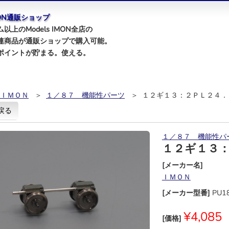
IMON通販ショップ
以上のModels IMON全店の
連商品が通販ショップで購入可能。
ポイントが貯まる。使える。
ＩＭＯＮ
＞
１／８７ 機能性パーツ
＞ １２ギ１３：２ＰＬ２４．
戻る
１／８７ 機能性パ
１２ギ１３：
[メーカー名]
ＩＭＯＮ
[メーカー型番]
PU1
¥4,085
[価格]