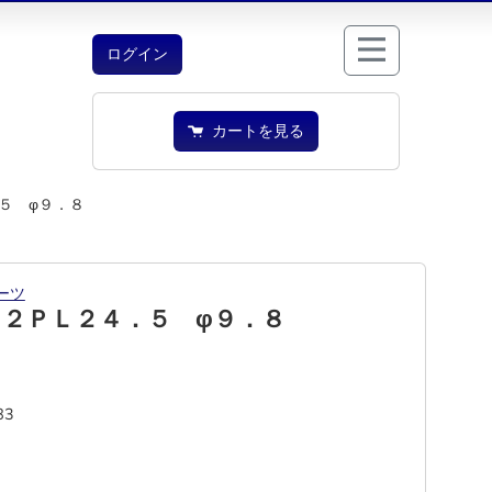
ログイン
カートを見る
５ φ９．８
ーツ
２ＰＬ２４．５ φ９．８
83