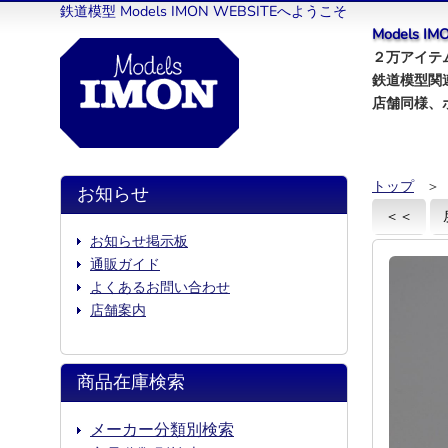
鉄道模型 Models IMON WEBSITEへようこそ
Models 
２万アイテム
鉄道模型関
店舗同様、
トップ
＞
お知らせ
＜＜
お知らせ掲示板
通販ガイド
よくあるお問い合わせ
店舗案内
商品在庫検索
メーカー分類別検索