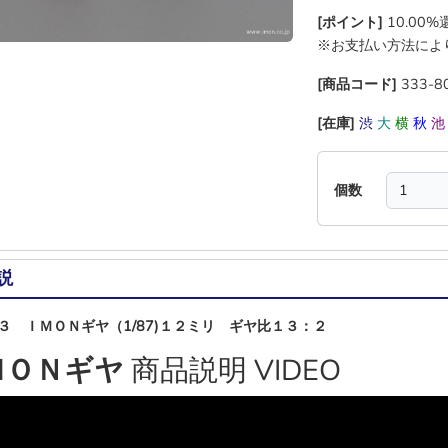
[ポイント]
10.00
※お支払い方法によ
[商品コード]
333-8
[在庫]
渋
大
横
秋
個数
説
３ ＩＭＯＮギヤ（1/87)１２ミリ ギヤ比１３：２
ＭＯＮギヤ
商品説明 VIDEO