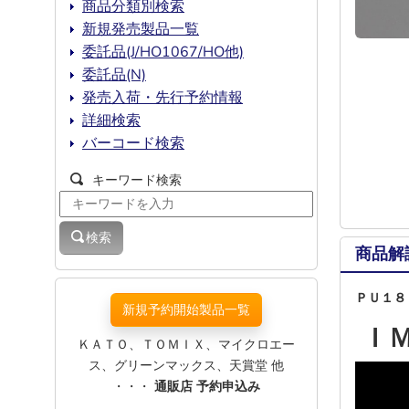
商品分類別検索
新規発売製品一覧
委託品(J/HO1067/HO他)
委託品(N)
発売入荷・先行予約情報
詳細検索
バーコード検索
キーワード検索
検索
商品解
ＰＵ１８
新規予約開始製品一覧
Ｉ
ＫＡＴＯ、ＴＯＭＩＸ、マイクロエー
ス、グリーンマックス、天賞堂 他
・・・
通販店 予約申込み