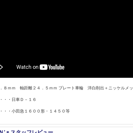
．８ｍｍ 軸距離２４．５ｍｍ プレート車輪 洋白削出＋ニッケルメ
・・・日車Ｄ－１６
・・・小田急１６００形・１４５０等
Ｎ’ｓスタッフレビュー