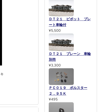
ＤＴ２１ ピボット プレ
ート車輪付
¥5,500
ＤＴ２１ プレーン 車輪
別売
¥3,300
ッキ
ＰＣ０１９ ボルスター
２．９５Ｋ
¥495