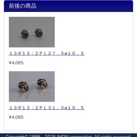
前後の商品
１３ギ１３：２ＰＬ２７．５φ１０．５
¥4,085
１３ギ１３：２ＰＬ３１．０φ１０．５
¥4,085
Copyright© 1999 - 2026 IMON corporation. All rights reserved.