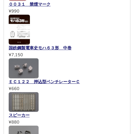
００３１ 禁煙マーク
¥990
国鉄鋼製電車史モハ６３形 中巻
¥7,150
ＥＣ１２２ 押込型ベンチレーターＣ
¥660
スピーカー
¥880