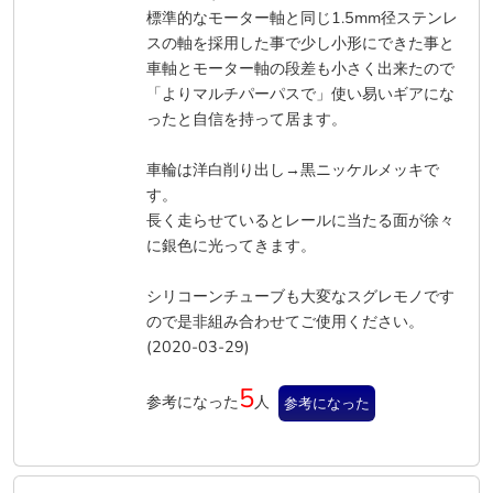
標準的なモーター軸と同じ1.5mm径ステンレ
スの軸を採用した事で少し小形にできた事と
車軸とモーター軸の段差も小さく出来たので
「よりマルチパーパスで」使い易いギアにな
ったと自信を持って居ます。
車輪は洋白削り出し→黒ニッケルメッキで
す。
長く走らせているとレールに当たる面が徐々
に銀色に光ってきます。
シリコーンチューブも大変なスグレモノです
ので是非組み合わせてご使用ください。
(2020-03-29)
5
参考になった
人
参考になった