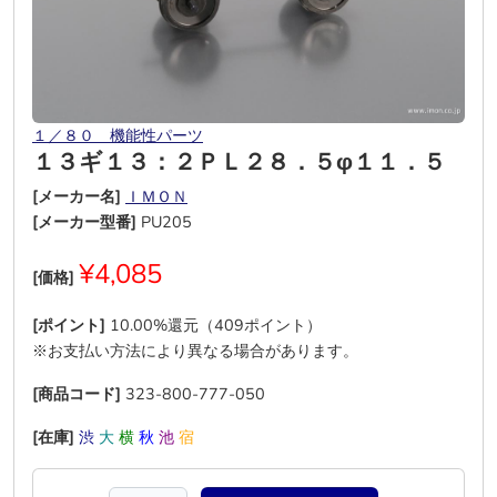
１／８０ 機能性パーツ
１３ギ１３：２ＰＬ２８．５φ１１．５
[メーカー名]
ＩＭＯＮ
[メーカー型番]
PU205
¥4,085
[価格]
[ポイント]
10.00%還元（409ポイント）
※お支払い方法により異なる場合があります。
[商品コード]
323-800-777-050
[在庫]
渋
大
横
秋
池
宿