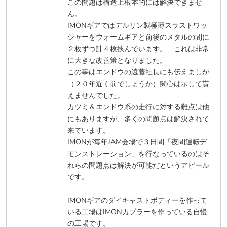
この問題は構造上根本的には解決できませ
ん。
IMONギアではデルリン製極薄スラストワッ
シャーをウォームギアと前後のメタルの間に
２枚ずつ計４枚挟んでいます。 これは非常
に大きな改善策となりました。
この事はエンドウの遠藤社長にも伝えましが
（２０年近く前でしょうか）関心は示して貰
えませんでした。
カツミ＆エンドウ系の走行に対する難点は他
にもありますが、多くの問題点は解決されて
来ています。
IMONが毎年JAM会場で３日間「夜間運転デ
モンストレーション」を行なっているのはそ
れらの問題点は解決が可能だというアピール
です。
IMONギアのダイキャストボディーを作って
いる工場はIMONカプラーを作っている自慢
の工場です。