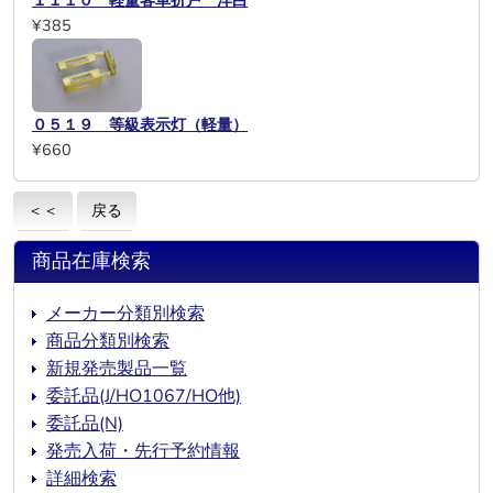
１１１０ 軽量客車折戸 洋白
¥385
０５１９ 等級表示灯（軽量）
¥660
＜＜
戻る
商品在庫検索
メーカー分類別検索
商品分類別検索
新規発売製品一覧
委託品(J/HO1067/HO他)
委託品(N)
発売入荷・先行予約情報
詳細検索