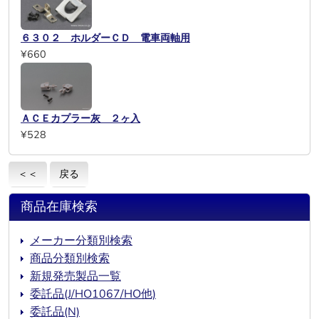
６３０２ ホルダーＣＤ 電車両軸用
¥660
ＡＣＥカプラー灰 ２ヶ入
¥528
＜＜
戻る
商品在庫検索
メーカー分類別検索
商品分類別検索
新規発売製品一覧
委託品(J/HO1067/HO他)
委託品(N)