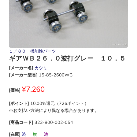
１／８０ 機能性パーツ
ギアＷＢ２６．０波打グレー １０．５
[メーカー名]
カツミ
[メーカー型番]
15-85-2600WG
¥7,260
[価格]
[ポイント]
10.00%還元（726ポイント）
※お支払い方法により異なる場合があります。
[商品コード]
323-800-002-054
[在庫]
渋
―
横
―
池
―