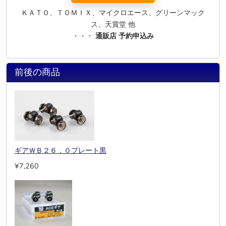
ＫＡＴＯ、ＴＯＭＩＸ、マイクロエース、グリーンマック
ス、天賞堂 他
・・・
通販店 予約申込み
前後の商品
ギアＷＢ２６．０プレート黒
¥7,260