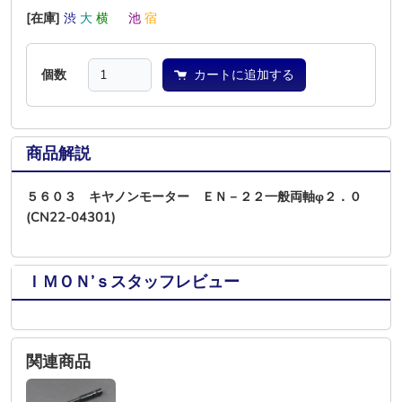
[在庫]
渋
大
横
―
池
宿
個数
カートに追加する
商品解説
５６０３ キヤノンモーター ＥＮ－２２一般両軸φ２．０
(CN22-04301)
ＩＭＯＮ’ｓスタッフレビュー
関連商品