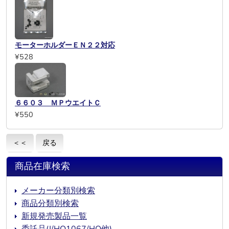
モーターホルダーＥＮ２２対応
¥528
６６０３ ＭＰウエイトＣ
¥550
＜＜
戻る
商品在庫検索
メーカー分類別検索
商品分類別検索
新規発売製品一覧
委託品(J/HO1067/HO他)