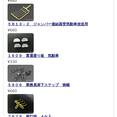
¥660
５８１３－２ ジャンパー連結器受気動車放送用
¥660
１６０９ 貫通渡り板 気動車
¥330
５９０６ 乗務員扉下ステップ 狭幅
¥660
２６２９ 尾灯掛 ４ケ入