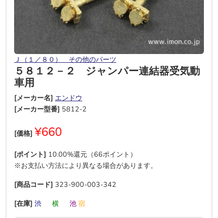
Ｊ（１／８０） その他のパーツ
５８１２－２ ジャンパー連結器受気動
車用
[メーカー名]
エンドウ
[メーカー型番]
5812-2
¥660
[価格]
[ポイント]
10.00%還元（66ポイント）
※お支払い方法により異なる場合があります。
[商品コード]
323-900-003-342
[在庫]
渋
―
横
―
池
宿