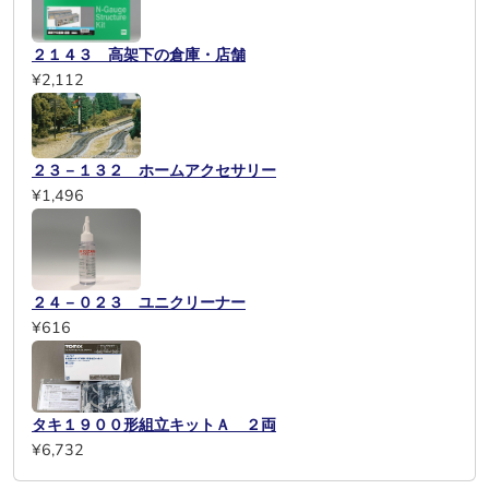
２１４３ 高架下の倉庫・店舗
¥2,112
２３－１３２ ホームアクセサリー
¥1,496
２４－０２３ ユニクリーナー
¥616
タキ１９００形組立キットＡ ２両
¥6,732