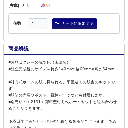
[在庫]
渋
大
―
―
池
宿
個数
カートに追加する
商品解説
■製品はグレーの成型色（未塗装）
■組立完成後のサイズ＝長さ140mm×幅60mm×高さ64mm
■対向式ホームの駅に見られる、平屋建ての駅舎のキットで
す。
■駅前の売店やポスト、電柱パーツなども付属します。
■別売りの＜2131＞都市型対向式ホームセットと組み合わせ
ることができます。
※模型化にあたり一部実物と異なる箇所がございます。予め
ご了承ください。