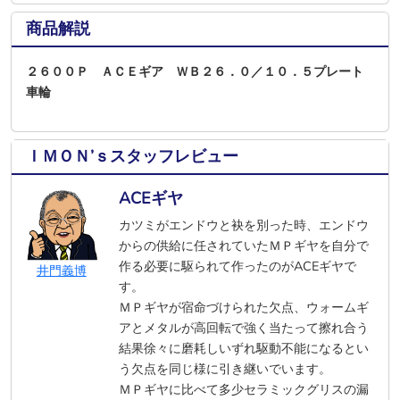
商品解説
２６００Ｐ ＡＣＥギア ＷＢ２６．０／１０．５プレート
車輪
ＩＭＯＮ’ｓスタッフレビュー
ACEギヤ
カツミがエンドウと袂を別った時、エンドウ
からの供給に任されていたＭＰギヤを自分で
作る必要に駆られて作ったのがACEギヤで
井門義博
す。
ＭＰギヤが宿命づけられた欠点、ウォームギ
アとメタルが高回転で強く当たって擦れ合う
結果徐々に磨耗しいずれ駆動不能になるとい
う欠点を同じ様に引き継いでいます。
ＭＰギヤに比べて多少セラミックグリスの漏