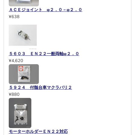
ＡＣＥジョイント φ２．０－φ２．０
¥638
５６０３ ＥＮ２２一般両軸φ２．０
¥4,620
５９２４ 付髄台車マクラバリ２
¥880
モーターホルダーＥＮ２２対応