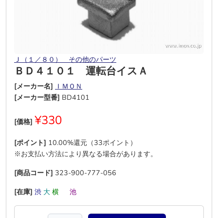
Ｊ（１／８０） その他のパーツ
ＢＤ４１０１ 運転台イスＡ
[メーカー名]
ＩＭＯＮ
[メーカー型番]
BD4101
¥330
[価格]
[ポイント]
10.00%還元（33ポイント）
※お支払い方法により異なる場合があります。
[商品コード]
323-900-777-056
[在庫]
渋
大
横
―
池
―