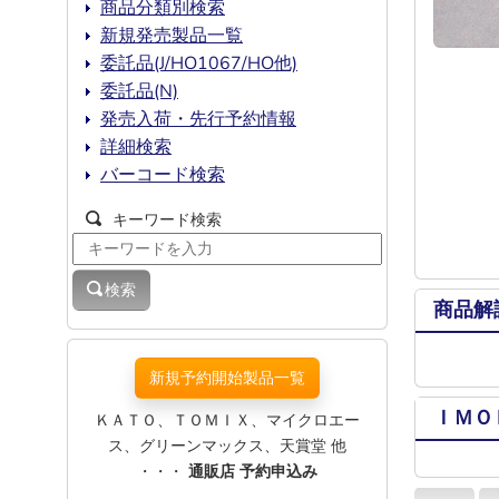
商品分類別検索
新規発売製品一覧
委託品(J/HO1067/HO他)
委託品(N)
発売入荷・先行予約情報
詳細検索
バーコード検索
キーワード検索
検索
商品解
新規予約開始製品一覧
ＩＭＯ
ＫＡＴＯ、ＴＯＭＩＸ、マイクロエー
ス、グリーンマックス、天賞堂 他
・・・
通販店 予約申込み