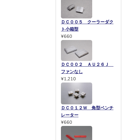
ＤＣ００５ クーラーダク
ト小箱型
¥660
ＤＣ００２ ＡＵ２６Ｊ
ファンなし
¥1,210
ＤＣ０１２Ｗ 角型ベンチ
レーター
¥660