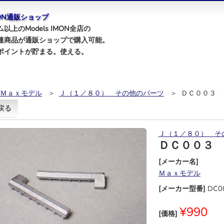
IMON通販ショップ
以上のModels IMON全店の
連商品が通販ショップで購入可能。
ポイントが貯まる。使える。
Ｍａｘモデル
＞
Ｊ（１／８０） その他のパーツ
＞ ＤＣ００３ 
戻る
Ｊ（１／８０） そ
ＤＣ００３
[メーカー名]
Ｍａｘモデル
[メーカー型番]
DC0
¥990
[価格]