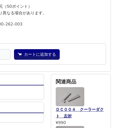
還元（50ポイント）
り異なる場合があります。
00-262-003
池
―
カートに追加する
関連商品
ＤＣ００４ クーラーダク
ト 左折
¥990