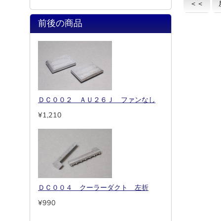
＜＜
前後の商品
ＤＣ００２ ＡＵ２６Ｊ ファンなし
¥1,210
ＤＣ００４ クーラーダクト 左折
¥990