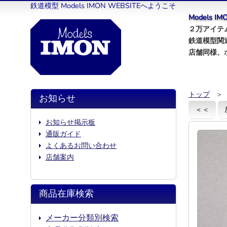
鉄道模型 Models IMON WEBSITEへようこそ
Models 
２万アイテム
鉄道模型関
店舗同様、
トップ
＞
お知らせ
＜＜
お知らせ掲示板
通販ガイド
よくあるお問い合わせ
店舗案内
商品在庫検索
メーカー分類別検索