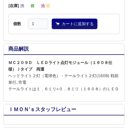
[在庫]
渋
―
横
―
池
宿
個数
カートに追加する
商品解説
ＭＣ２０９Ｄ ＬＥＤライト点灯モジュール（１６０８仕
様）Ｊタイプ 両運
ヘッドライト２灯（電球色）・テールライト２灯(1608) 戦前
単行､市電
テールライトは１．６ミリ×０．８ミリ（１６０８）のＬＥＤ
ＩＭＯＮ’ｓスタッフレビュー