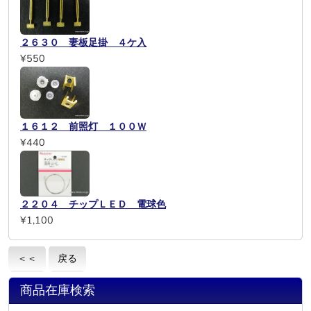
２６３０ 妻板足掛 ４ケ入
¥550
１６１２ 前照灯 １００Ｗ
¥440
２２０４ チップＬＥＤ 電球色
¥1,100
＜＜
戻る
商品在庫検索