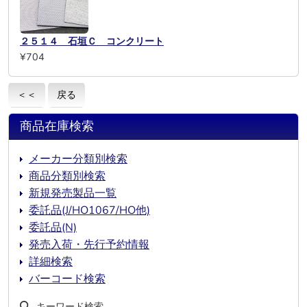
２５１４ 石垣Ｃ コンクリート
¥704
＜＜
戻る
商品在庫検索
メーカー分類別検索
商品分類別検索
新規発売製品一覧
委託品(J/HO1067/HO他)
委託品(N)
発売入荷・先行予約情報
詳細検索
バーコード検索
キーワード検索