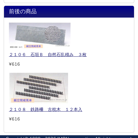
前後の商品
２１０６ 石垣Ｂ 自然石乱積み ３枚
¥616
２１０８ 鉄路柵 古枕木 １２本入
¥616