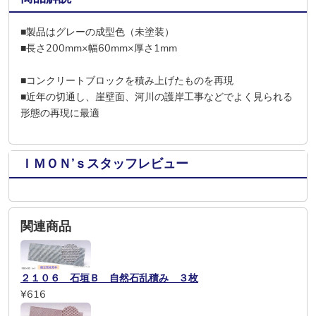
■製品はグレーの成型色（未塗装）
■長さ200mm×幅60mm×厚さ1mm
■コンクリートブロックを積み上げたものを再現
■近年の切通し、崖壁面、河川の護岸工事などでよく見られる
形態の再現に最適
ＩＭＯＮ’ｓスタッフレビュー
関連商品
２１０６ 石垣Ｂ 自然石乱積み ３枚
¥616