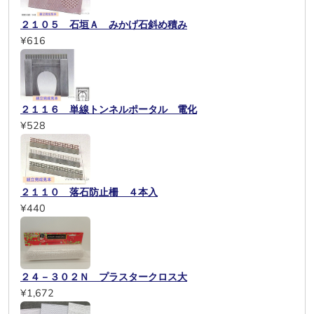
２１０５ 石垣Ａ みかげ石斜め積み
¥616
２１１６ 単線トンネルポータル 電化
¥528
２１１０ 落石防止柵 ４本入
¥440
２４－３０２Ｎ プラスタークロス大
¥1,672