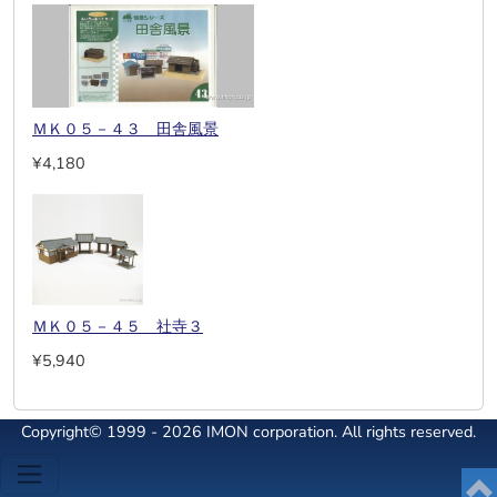
ＭＫ０５－４３ 田舎風景
¥4,180
ＭＫ０５－４５ 社寺３
¥5,940
Copyright© 1999 - 2026 IMON corporation. All rights reserved.