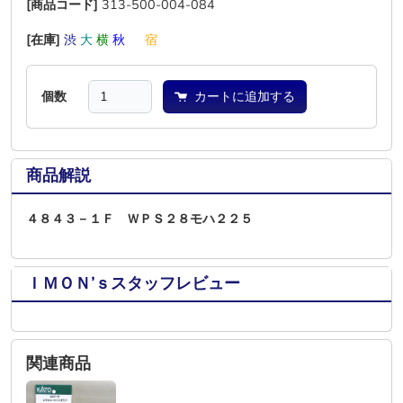
[商品コード]
313-500-004-084
[在庫]
渋
大
横
秋
―
宿
個数
カートに追加する
商品解説
４８４３－１Ｆ ＷＰＳ２８モハ２２５
ＩＭＯＮ’ｓスタッフレビュー
関連商品