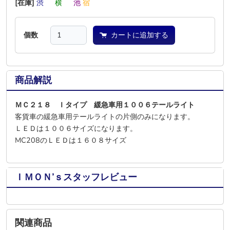
[在庫]
渋
―
横
―
池
宿
個数
カートに追加する
商品解説
ＭＣ２１８ Ｉタイプ 緩急車用１００６テールライト
客貨車の緩急車用テールライトの片側のみになります。
ＬＥＤは１００６サイズになります。
MC208のＬＥＤは１６０８サイズ
ＩＭＯＮ’ｓスタッフレビュー
関連商品