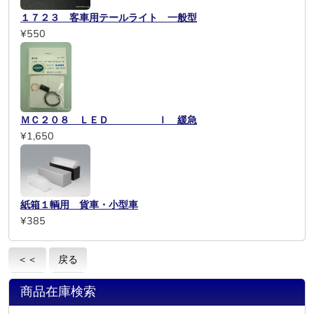
１７２３ 客車用テールライト 一般型
¥550
ＭＣ２０８ ＬＥＤ Ｉ 緩急
¥1,650
紙箱１輌用 貨車・小型車
¥385
＜＜
戻る
商品在庫検索