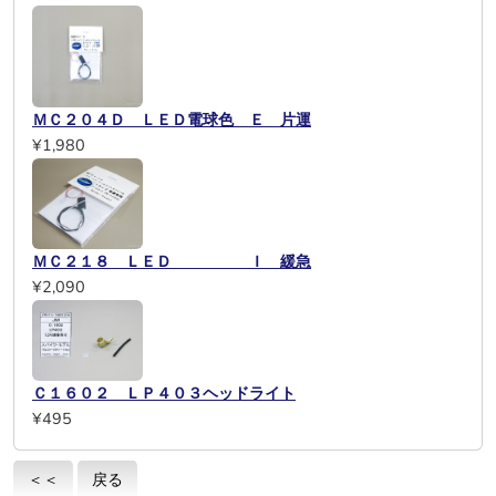
ＭＣ２０４Ｄ ＬＥＤ電球色 Ｅ 片運
¥1,980
ＭＣ２１８ ＬＥＤ Ｉ 緩急
¥2,090
Ｃ１６０２ ＬＰ４０３ヘッドライト
¥495
＜＜
戻る