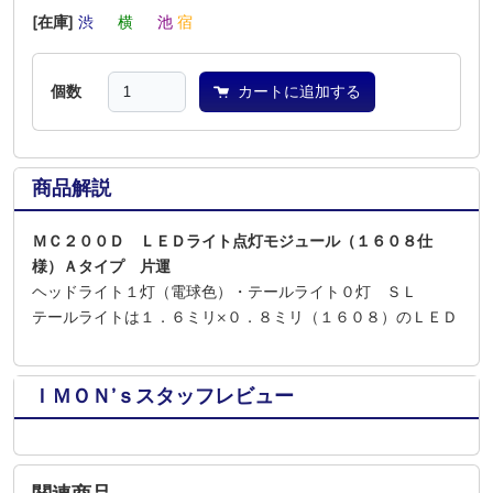
[在庫]
渋
―
横
―
池
宿
個数
カートに追加する
商品解説
ＭＣ２００Ｄ ＬＥＤライト点灯モジュール（１６０８仕
様）Ａタイプ 片運
ヘッドライト１灯（電球色）・テールライト０灯 ＳＬ
テールライトは１．６ミリ×０．８ミリ（１６０８）のＬＥＤ
ＩＭＯＮ’ｓスタッフレビュー