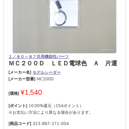
１／８０～８７共用機能性パーツ
ＭＣ２００Ｄ ＬＥＤ電球色 Ａ 片運
[メーカー名]
モデルシーダー
[メーカー型番]
MC200D
¥1,540
[価格]
[ポイント]
10.00%還元（154ポイント）
※お支払い方法により異なる場合があります。
[商品コード]
323-887-271-004