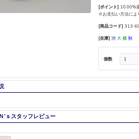
[ポイント]
10.00
※お支払い方法によ
[商品コード]
313-6
[在庫]
渋
大
横
秋
個数
説
Ｎ’ｓスタッフレビュー