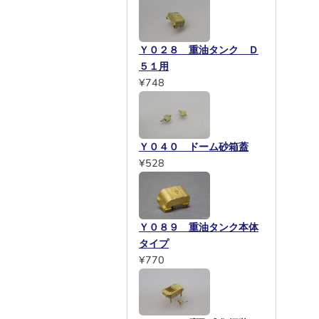
Ｙ０２８ 重油タンク Ｄ
５１用
¥748
Ｙ０４０ ドーム砂箱蓋
¥528
Ｙ０８９ 重油タンク本体
タイプ
¥770