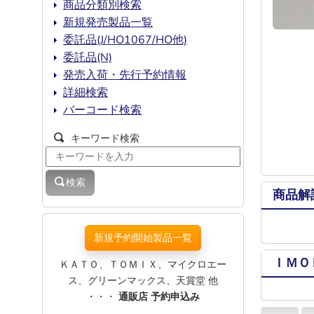
商品分類別検索
新規発売製品一覧
委託品(J/HO1067/HO他)
委託品(N)
発売入荷・先行予約情報
詳細検索
バーコード検索
キーワード検索
検索
商品解
新規予約開始製品一覧
ＩＭＯ
ＫＡＴＯ、ＴＯＭＩＸ、マイクロエー
ス、グリーンマックス、天賞堂 他
・・・
通販店 予約申込み