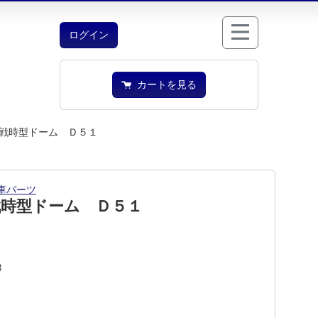
ログイン
カートを見る
戦時型ドーム Ｄ５１
車パーツ
戦時型ドーム Ｄ５１
3