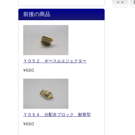
＜＜
前後の商品
Ｙ０５２ ギースルエジェクター
¥660
Ｙ０５４ 分配弁ブロック 耐寒型
¥660