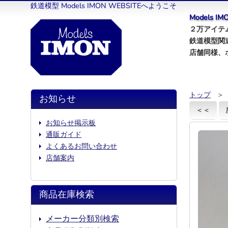
鉄道模型 Models IMON WEBSITEへようこそ
Models 
２万アイテム
鉄道模型関
店舗同様、
トップ
＞
お知らせ
＜＜
お知らせ掲示板
通販ガイド
よくあるお問い合わせ
店舗案内
商品在庫検索
メーカー分類別検索