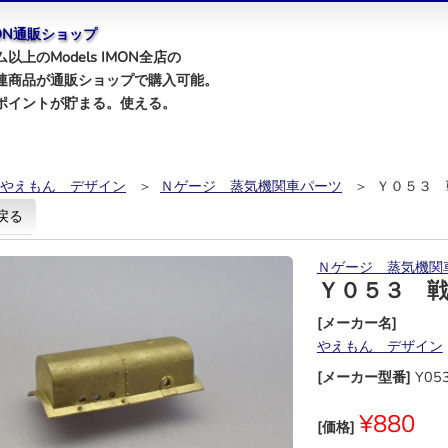
IMON通販ショップ
以上のModels IMON全店の
連商品が通販ショップで購入可能。
ポイントが貯まる。使える。
やえもん デザイン
＞
Ｎゲージ 蒸気機関車パーツ
＞ Ｙ０５３ 
戻る
Ｎゲージ 蒸気機関
Ｙ０５３ 
[メーカー名]
やえもん デザイン
[メーカー型番]
Y05
¥880
[価格]