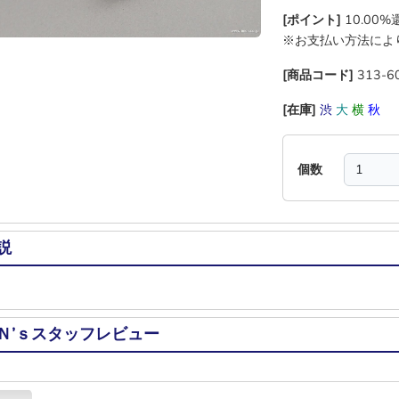
[ポイント]
10.00
※お支払い方法によ
[商品コード]
313-6
[在庫]
渋
大
横
秋
個数
説
Ｎ’ｓスタッフレビュー