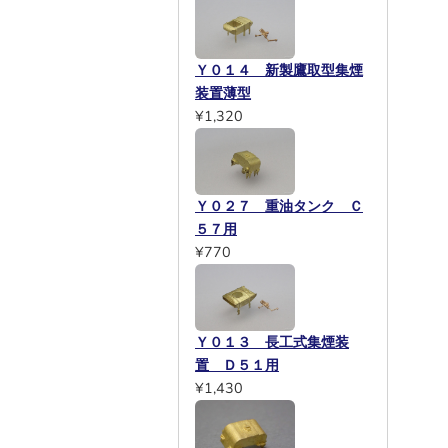
Ｙ０１４ 新製鷹取型集煙
装置薄型
¥1,320
Ｙ０２７ 重油タンク Ｃ
５７用
¥770
Ｙ０１３ 長工式集煙装
置 Ｄ５１用
¥1,430