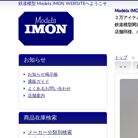
鉄道模型 Models IMON WEBSITEへようこそ
Models 
２万アイテム
鉄道模型関
店舗同様、
トップ
＞
お知らせ
＜＜
お知らせ掲示板
通販ガイド
よくあるお問い合わせ
店舗案内
商品在庫検索
メーカー分類別検索