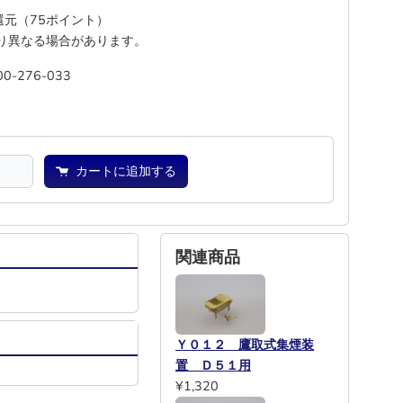
%還元（75ポイント）
り異なる場合があります。
00-276-033
―
―
カートに追加する
関連商品
Ｙ０１２ 鷹取式集煙装
置 Ｄ５１用
¥1,320