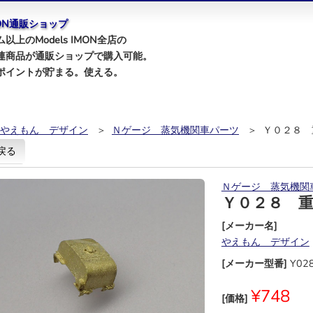
IMON通販ショップ
以上のModels IMON全店の
連商品が通販ショップで購入可能。
ポイントが貯まる。使える。
やえもん デザイン
＞
Ｎゲージ 蒸気機関車パーツ
＞ Ｙ０２８ 
戻る
Ｎゲージ 蒸気機関
Ｙ０２８ 
[メーカー名]
やえもん デザイン
[メーカー型番]
Y02
¥748
[価格]