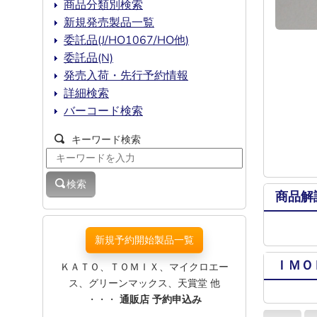
商品分類別検索
新規発売製品一覧
委託品(J/HO1067/HO他)
委託品(N)
発売入荷・先行予約情報
詳細検索
バーコード検索
キーワード検索
検索
商品解
新規予約開始製品一覧
ＩＭＯ
ＫＡＴＯ、ＴＯＭＩＸ、マイクロエー
ス、グリーンマックス、天賞堂 他
・・・
通販店 予約申込み