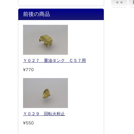
＜＜
前後の商品
Ｙ０２７ 重油タンク Ｃ５７用
¥770
Ｙ０２９ 回転火粉止
¥550