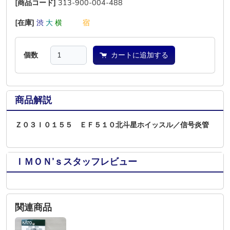
[商品コード]
313-900-004-488
[在庫]
渋
大
横
―
―
宿
個数
カートに追加する
商品解説
Ｚ０３Ｉ０１５５ ＥＦ５１０北斗星ホイッスル／信号炎管
ＩＭＯＮ’ｓスタッフレビュー
関連商品