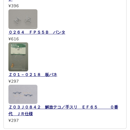
¥396
０２６４ ＦＰＳ５Ｂ パンタ
¥616
Ｚ０１－０２１８ 板バネ
¥297
Ｚ０３Ｊ０８４２ 解放テコ／手スリ ＥＦ６５ ０番
代 ＪＲ仕様
¥297