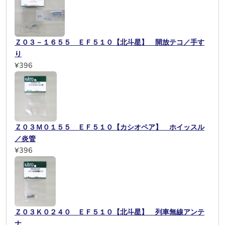
Ｚ０３－１６５５ ＥＦ５１０【北斗星】 開放テコ／手す
り
¥396
Ｚ０３Ｍ０１５５ ＥＦ５１０【カシオペア】 ホイッスル
／炎管
¥396
Ｚ０３Ｋ０２４０ ＥＦ５１０【北斗星】 列車無線アンテ
ナ