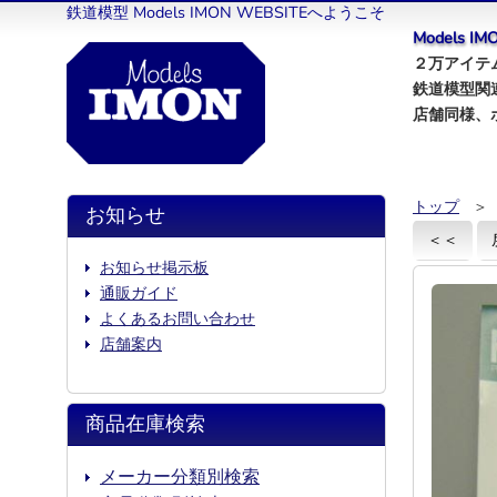
鉄道模型 Models IMON WEBSITEへようこそ
Models 
２万アイテム
鉄道模型関
店舗同様、
トップ
＞
お知らせ
＜＜
お知らせ掲示板
通販ガイド
よくあるお問い合わせ
店舗案内
商品在庫検索
メーカー分類別検索