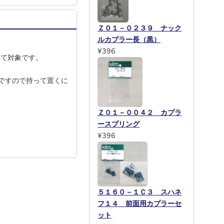
Ｚ０１－０２３９ ナック
ルカプラー長（黒）
¥396
全て対象です。
ですので持って置くに
Ｚ０１－００４２ カプラ
ースプリング
¥396
５１６０－１Ｃ３ スハネ
フ１４ 前面用カプラーセ
ット