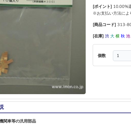
[ポイント]
10.00
※お支払い方法によ
[商品コード]
313-8
[在庫]
渋
大
横
秋
個数
説
機関車等の汎用部品