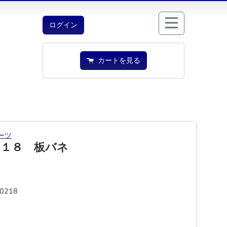
ログイン
カートを見る
ーツ
２１８ 板バネ
-0218