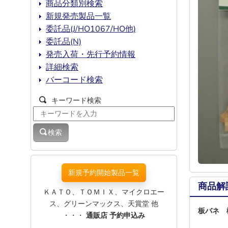
商品分類別検索
新規発売製品一覧
委託品(J/HO1067/HO他)
委託品(N)
発売入荷・先行予約情報
詳細検索
バーコード検索
キーワード検索
検索
新規予約開始製品一覧
商品解
ＫＡＴＯ、ＴＯＭＩＸ、マイクロエー
ス、グリーンマックス、天賞堂 他
板バネ 
・・・
通販店 予約申込み