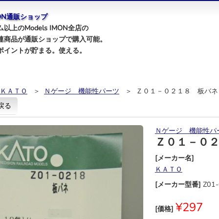
IMON通販ショップ
以上のModels IMON全店の
連商品が通販ショップで購入可能。
ポイントが貯まる。使える。
ＫＡＴＯ
＞
Ｎゲージ 機能性パーツ
＞ Ｚ０１－０２１８ 板バネ
戻る
Ｎゲージ 機能性パ
Ｚ０１－０
[メーカー名]
ＫＡＴＯ
[メーカー型番]
Z01
¥297
[価格]