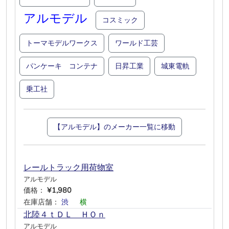
アルモデル
コスミック
トーマモデルワークス
ワールド工芸
パンケーキ コンテナ
日昇工業
城東電軌
乗工社
【アルモデル】のメーカー一覧に移動
レールトラック用荷物室
アルモデル
価格：
¥1,980
在庫店舗：
渋
―
横
―
―
―
北陸４ｔＤＬ ＨＯｎ
アルモデル