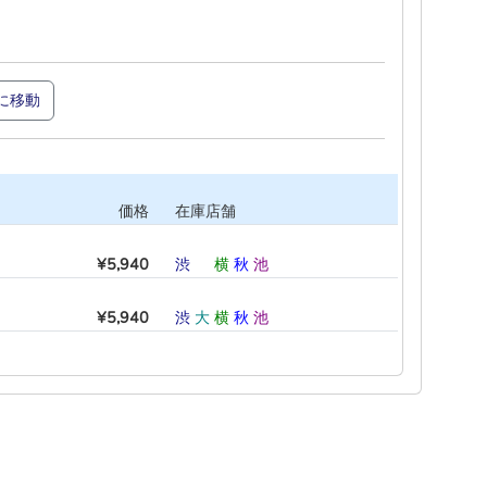
に移動
価格
在庫店舗
¥5,940
渋
―
横
秋
池
―
¥5,940
渋
大
横
秋
池
―