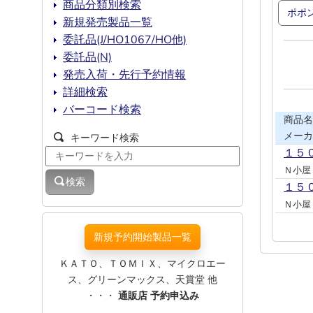
商品分類別検索
ポポ
新規発売製品一覧
委託品(J/HO1067/HO他)
委託品(N)
発売入荷・先行予約情報
詳細検索
バーコード検索
商品名
メーカ
キーワード検索
１５
Ｎ小屋
検索
１５
Ｎ小屋
新規予約開始製品一覧
ＫＡＴＯ、ＴＯＭＩＸ、マイクロエー
ス、グリーンマックス、天賞堂 他
・・・
通販店 予約申込み