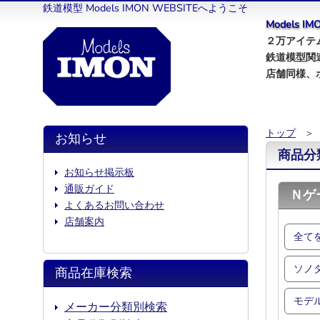
鉄道模型 Models IMON WEBSITEへようこそ
Models 
２万アイテム
鉄道模型関
店舗同様、
トップ
＞
お知らせ
商品分
お知らせ掲示板
通販ガイド
Ｎゲ
よくあるお問い合わせ
店舗案内
全て
ソノ
商品在庫検索
モデ
メーカー分類別検索