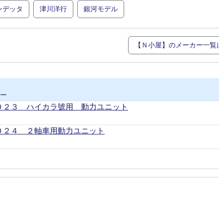
ンデッタ
津川洋行
銀河モデル
【Ｎ小屋】のメーカー一覧
ー
０２３ ハイカラ號用 動力ユニット
０２４ ２軸車用動力ユニット