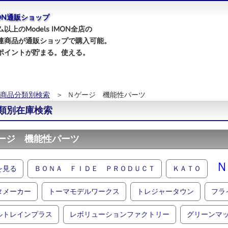
IMON通販ショップ
以上のModels IMON全店の
連商品が通販ショップで購入可能。
ポイントが貯まる。使える。
商品分類別検索
＞ Ｎゲージ 機能性パーツ
類別在庫検索
ージ 機能性パーツ
Ｎ
を見る
ＢＯＮＡ ＦＩＤＥ ＰＲＯＤＵＣＴ
ＫＡＴＯ
タメーカー
トーマモデルワークス
トレジャータウン
フラ
ルトレインプラス
レボリューションファクトリー
グリーンマ