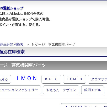
IMON通販ショップ
以上のModels IMON全店の
連商品が通販ショップで購入可能。
ポイントが貯まる。使える。
商品分類別検索
＞ Ｎゲージ 蒸気機関車パーツ
類別在庫検索
ージ 蒸気機関車パーツ
ＩＭＯＮ
を見る
ＫＡＴＯ
ＴＯＭＩＸ
タヴァサ
リューションファクトリー
やえもん デザイン
銀河モデル