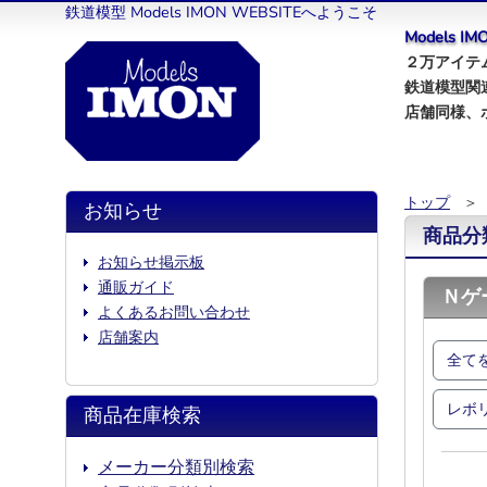
鉄道模型 Models IMON WEBSITEへようこそ
Models 
２万アイテム
鉄道模型関
店舗同様、
トップ
＞
お知らせ
商品分
お知らせ掲示板
通販ガイド
Ｎゲ
よくあるお問い合わせ
店舗案内
全て
レボ
商品在庫検索
メーカー分類別検索