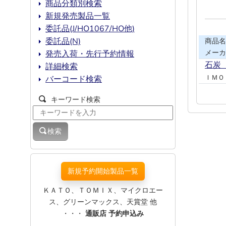
商品分類別検索
新規発売製品一覧
委託品(J/HO1067/HO他)
委託品(N)
商品名
メーカ
発売入荷・先行予約情報
石炭
詳細検索
ＩＭＯ
バーコード検索
キーワード検索
検索
新規予約開始製品一覧
ＫＡＴＯ、ＴＯＭＩＸ、マイクロエー
ス、グリーンマックス、天賞堂 他
・・・
通販店 予約申込み