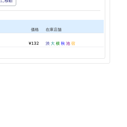
覧に移動
価格
在庫店舗
¥132
渋
大
横
秋
池
宿