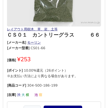
レイアウト用樹木、草、岩、土等
ＣＳ０１ カントリーグラス ６６
[メーカー名]
モーリン
[メーカー型番]
CS01-66
¥253
[価格]
[ポイント]
10.00%還元（26ポイント）
※お支払い方法により異なる場合があります。
[商品コード]
304-500-186-199
[在庫]
渋
大
横
―
池
宿