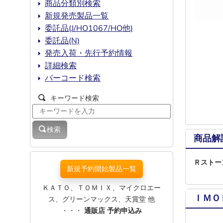
商品分類別検索
新規発売製品一覧
委託品(J/HO1067/HO他)
委託品(N)
発売入荷・先行予約情報
詳細検索
バーコード検索
キーワード検索
検索
商品解
Ｒストー
新規予約開始製品一覧
ＫＡＴＯ、ＴＯＭＩＸ、マイクロエー
ＩＭＯ
ス、グリーンマックス、天賞堂 他
・・・
通販店 予約申込み