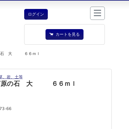
ログイン
カートを見る
の石 大 ６６ｍｌ
草、岩、土等
河原の石 大 ６６ｍｌ
73-66