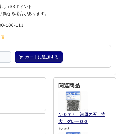
%還元（33ポイント）
り異なる場合があります。
00-186-111
池
宿
カートに追加する
関連商品
№０７４ 河原の石 特
大 グレー６６
¥330