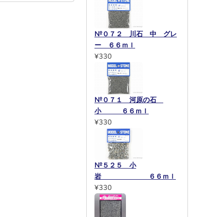
№０７２ 川石 中 グレ
ー ６６ｍｌ
¥330
№０７１ 河原の石
小 ６６ｍｌ
¥330
№５２５ 小
岩 ６６ｍｌ
¥330