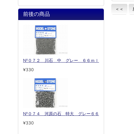
＜＜
前後の商品
№０７２ 川石 中 グレー ６６ｍｌ
¥330
№０７４ 河原の石 特大 グレー６６
¥330