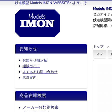
鉄道模型 Models IMON WEBSITEへようこそ
Models 
２万アイテム
鉄道模型関
店舗同様、
トップ
＞
お知らせ
＜＜
お知らせ掲示板
通販ガイド
よくあるお問い合わせ
店舗案内
商品在庫検索
メーカー分類別検索