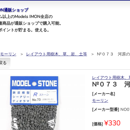
IMON通販ショップ
以上のModels IMON全店の
連商品が通販ショップで購入可能。
ポイントが貯まる。使える。
モーリン
＞
レイアウト用樹木、草、岩、土等
＞ №０７３ 河原
戻る
レイアウト用樹木、
№０７３ 
[メーカー名]
モーリン
[メーカー型番]
NO0
¥330
[価格]