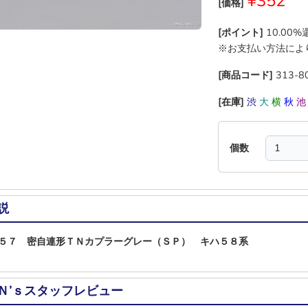
¥352
[価格]
[ポイント]
10.00
※お支払い方法によ
[商品コード]
313-8
[在庫]
渋
大
横
秋
個数
説
５７ 密自連形ＴＮカプラーグレー（ＳＰ） キハ５８系
Ｎ’ｓスタッフレビュー