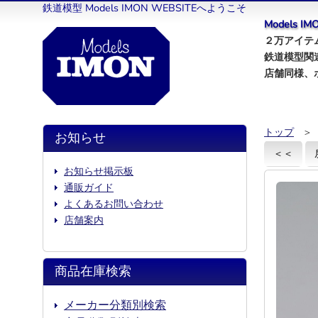
鉄道模型 Models IMON WEBSITEへようこそ
Models 
２万アイテム
鉄道模型関
店舗同様、
トップ
＞
お知らせ
＜＜
お知らせ掲示板
通販ガイド
よくあるお問い合わせ
店舗案内
商品在庫検索
メーカー分類別検索