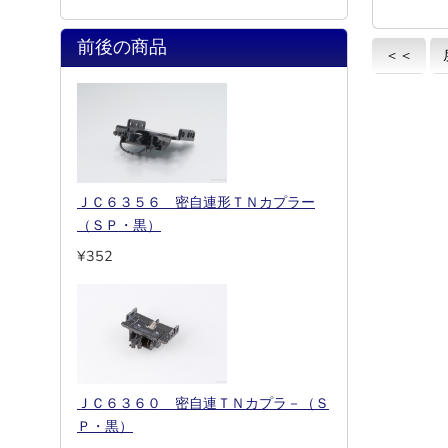
前後の商品
＜＜
ＪＣ６３５６ 密自連形ＴＮカプラー
（ＳＰ・黒）
¥352
ＪＣ６３６０ 密自連ＴＮカプラ－（Ｓ
Ｐ・黒）