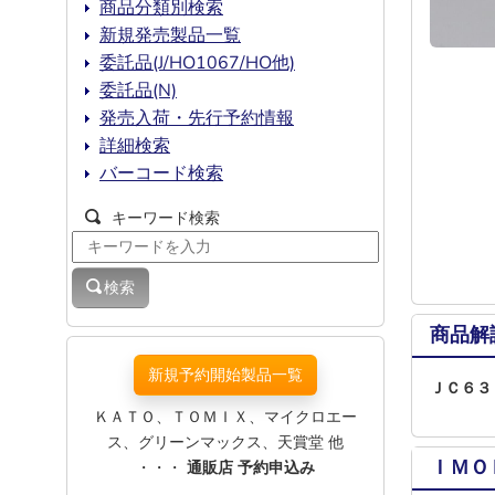
商品分類別検索
新規発売製品一覧
委託品(J/HO1067/HO他)
委託品(N)
発売入荷・先行予約情報
詳細検索
バーコード検索
キーワード検索
検索
商品解
新規予約開始製品一覧
ＪＣ６３
ＫＡＴＯ、ＴＯＭＩＸ、マイクロエー
ス、グリーンマックス、天賞堂 他
ＩＭＯ
・・・
通販店 予約申込み