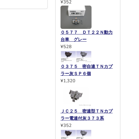
¥352
０５７７ ＤＴ２２Ｎ動力
台車 グレー
¥528
０３７５ 密自連ＴＮカプ
ラー灰ＳＰ６個
¥1,320
ＪＣ２５ 密連型ＴＮカプ
ラー電連付灰３７３系
¥352