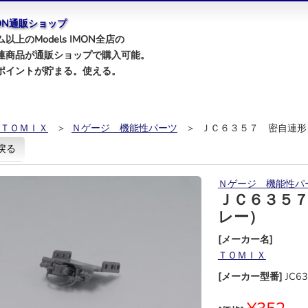
IMON通販ショップ
以上のModels IMON全店の
連商品が通販ショップで購入可能。
ポイントが貯まる。使える。
ＴＯＭＩＸ
＞
Ｎゲージ 機能性パーツ
＞ ＪＣ６３５７ 密自連形
戻る
Ｎゲージ 機能性パ
ＪＣ６３５
レー）
[メーカー名]
ＴＯＭＩＸ
[メーカー型番]
JC6