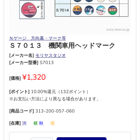
Ｎゲージ 方向幕・マーク等
Ｓ７０１３ 機関車用ヘッドマーク
[メーカー名]
モリヤスタジオ
[メーカー型番]
S7013
¥1,320
[価格]
[ポイント]
10.00%還元（132ポイント）
※お支払い方法により異なる場合があります。
[商品コード]
313-200-057-060
[在庫]
渋
―
横
秋
―
宿