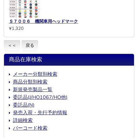
Ｓ７００６ 機関車用ヘッドマーク
¥1,320
＜＜
戻る
商品在庫検索
メーカー分類別検索
商品分類別検索
新規発売製品一覧
委託品(J/HO1067/HO他)
委託品(N)
発売入荷・先行予約情報
詳細検索
バーコード検索