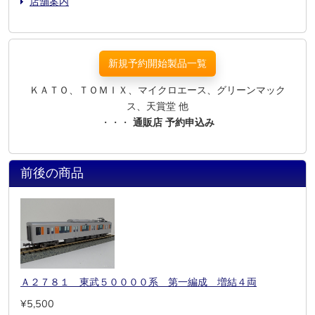
店舗案内
新規予約開始製品一覧
ＫＡＴＯ、ＴＯＭＩＸ、マイクロエース、グリーンマック
ス、天賞堂 他
・・・
通販店 予約申込み
前後の商品
Ａ２７８１ 東武５００００系 第一編成 増結４両
¥5,500