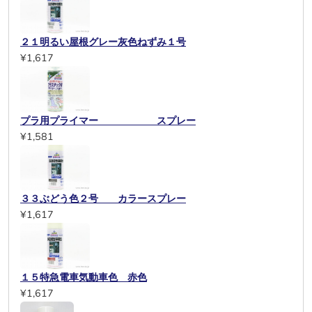
２１明るい屋根グレー灰色ねずみ１号
¥1,617
プラ用プライマー スプレー
¥1,581
３３ぶどう色２号 カラースプレー
¥1,617
１５特急電車気動車色 赤色
¥1,617