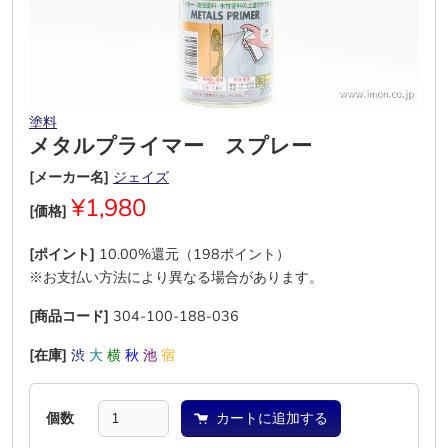
塗料
メタルプライマー スプレー
[メーカー名]
ジェイズ
¥1,980
[価格]
[ポイント]
10.00%還元（198ポイント）
※お支払い方法により異なる場合があります。
[商品コード]
304-100-188-036
[在庫]
渋
大
横
秋
池
宿
個数
カートに追加する