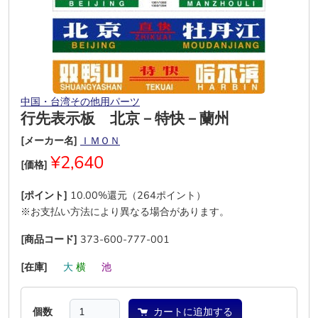
中国・台湾その他用パーツ
行先表示板 北京－特快－蘭州
[メーカー名]
ＩＭＯＮ
¥2,640
[価格]
[ポイント]
10.00%還元（264ポイント）
※お支払い方法により異なる場合があります。
[商品コード]
373-600-777-001
[在庫]
―
大
横
―
池
―
個数
カートに追加する