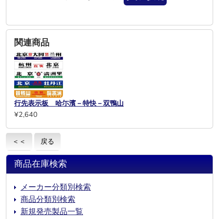
関連商品
行先表示板 哈尓濱－特快－双鴨山
¥2,640
＜＜
戻る
商品在庫検索
メーカー分類別検索
商品分類別検索
新規発売製品一覧