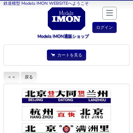
鉄道模型 Models IMON WEBSITEへようこそ
ログイン
Models IMON通販ショップ
カートを見る
＜＜
戻る