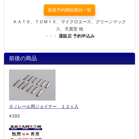
新規予約開始製品一覧
ＫＡＴＯ、ＴＯＭＩＸ、マイクロエース、グリーンマック
ス、天賞堂 他
・・・
通販店 予約申込み
前後の商品
ＯＪレール用ジョイナー １２ヶ入
¥385