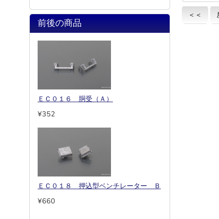
＜＜
前後の商品
ＥＣ０１６ 胴受（Ａ）
¥352
ＥＣ０１８ 押込型ベンチレーター Ｂ
¥660