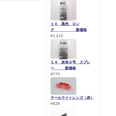
１０ 黒色 ロン
グ 新価格
¥1,210
１４ 灰色９号 スプレ
ー 新価格
¥770
テールライトレンズ（赤）
¥528