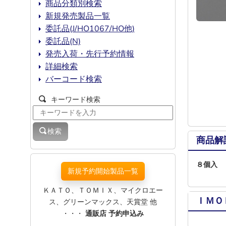
商品分類別検索
新規発売製品一覧
委託品(J/HO1067/HO他)
委託品(N)
発売入荷・先行予約情報
詳細検索
バーコード検索
キーワード検索
検索
商品解
８個入 
新規予約開始製品一覧
ＫＡＴＯ、ＴＯＭＩＸ、マイクロエー
ＩＭＯ
ス、グリーンマックス、天賞堂 他
・・・
通販店 予約申込み