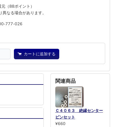
%還元（88ポイント）
り異なる場合があります。
00-777-026
池
―
カートに追加する
関連商品
Ｃ４０６３ 絶縁センター
ピンセット
¥660