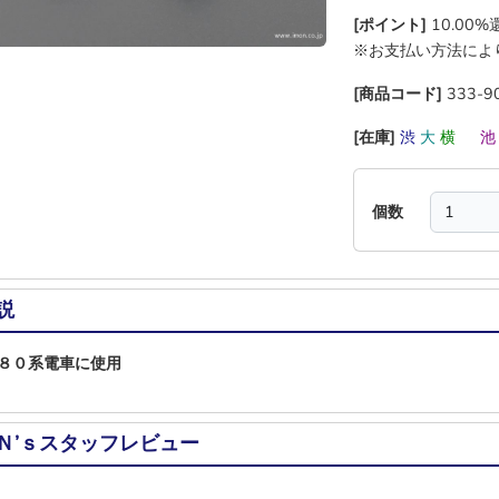
[ポイント]
10.00
※お支払い方法によ
[商品コード]
333-9
[在庫]
渋
大
横
―
個数
説
８０系電車に使用
Ｎ’ｓスタッフレビュー