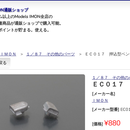
IMON通販ショップ
以上のModels IMON全店の
連商品が通販ショップで購入可能。
ポイントが貯まる。使える。
ＩＭＯＮ
＞
１／８７ その他のパーツ
＞ ＥＣ０１７ 押込型ベン
戻る
１／８７ その他の
ＥＣ０１７
[メーカー名]
ＩＭＯＮ
[メーカー型番]
EC0
¥880
[価格]