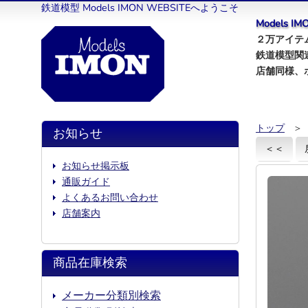
鉄道模型 Models IMON WEBSITEへようこそ
Models 
２万アイテム
鉄道模型関
店舗同様、
トップ
＞
お知らせ
＜＜
お知らせ掲示板
通販ガイド
よくあるお問い合わせ
店舗案内
商品在庫検索
メーカー分類別検索