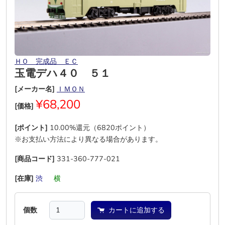
ＨＯ 完成品 ＥＣ
玉電デハ４０ ５１
[メーカー名]
ＩＭＯＮ
¥68,200
[価格]
[ポイント]
10.00%還元（6820ポイント）
※お支払い方法により異なる場合があります。
[商品コード]
331-360-777-021
[在庫]
渋
―
横
―
―
―
個数
カートに追加する