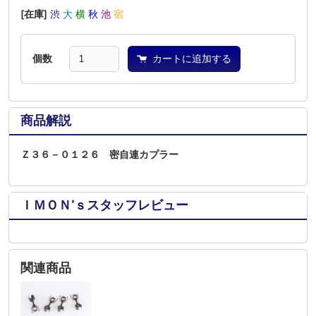
[在庫]
渋
大
横
秋
池
宿
個数
カートに追加する
商品解説
Ｚ３６－０１２６ 密自連カプラー
ＩＭＯＮ’ｓスタッフレビュー
関連商品