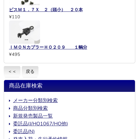
ビスＭ１．７Ｘ ２（頭小） ２０本
¥110
ＩＭＯＮカプラーＨＯ２０９ １輌分
¥495
＜＜
戻る
商品在庫検索
メーカー分類別検索
商品分類別検索
新規発売製品一覧
委託品(J/HO1067/HO他)
委託品(N)