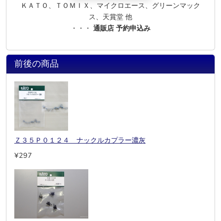
ＫＡＴＯ、ＴＯＭＩＸ、マイクロエース、グリーンマック
ス、天賞堂 他
・・・
通販店 予約申込み
前後の商品
Ｚ３５Ｐ０１２４ ナックルカプラー濃灰
¥297