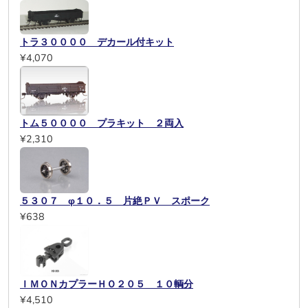
トラ３００００ デカール付キット
¥4,070
トム５００００ プラキット ２両入
¥2,310
５３０７ φ１０．５ 片絶ＰＶ スポーク
¥638
ＩＭＯＮカプラーＨＯ２０５ １０輌分
¥4,510