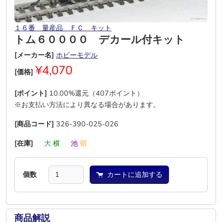
１６番 量産品 ＦＣ キット
トム６００００ デカール付キット
[メーカー名]
ホビーモデル
¥4,070
[価格]
[ポイント]
10.00%還元（407ポイント）
※お支払い方法により異なる場合があります。
[商品コード]
326-390-025-026
[在庫]
―
大
横
―
池
宿
個数
カートに追加する
商品解説