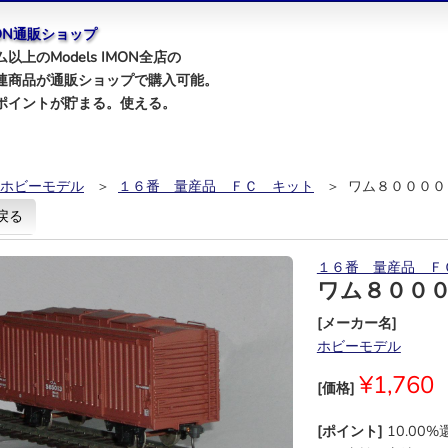
IMON通販ショップ
以上のModels IMON全店の
連商品が通販ショップで購入可能。
ポイントが貯まる。使える。
ホビーモデル
＞
１６番 量産品 ＦＣ キット
＞ ワム８００００
戻る
１６番 量産品 Ｆ
ワム８００
[メーカー名]
ホビーモデル
¥1,760
[価格]
[ポイント]
10.00