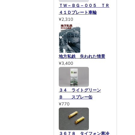
ＴＷ－ＢＧ－００５ ＴＲ
４１Ｄプレート車輪
¥2,310
地方私鉄 失われた情景
¥3,400
３４ ライトグリーン
Ｂ スプレー缶
¥770
３６７８ タイフォン寒冷