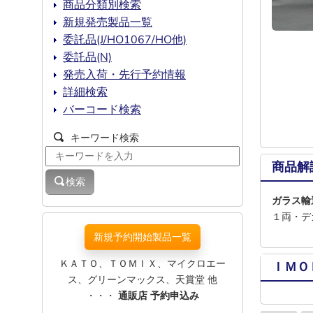
商品分類別検索
新規発売製品一覧
委託品(J/HO1067/HO他)
委託品(N)
発売入荷・先行予約情報
詳細検索
バーコード検索
キーワード検索
商品解
検索
ガラス輸
１両・デ
新規予約開始製品一覧
ＫＡＴＯ、ＴＯＭＩＸ、マイクロエー
ＩＭＯ
ス、グリーンマックス、天賞堂 他
・・・
通販店 予約申込み