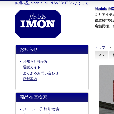
鉄道模型 Models IMON WEBSITEへようこそ
Models 
２万アイテム
鉄道模型関
店舗同様、
トップ
＞
お知らせ
＜＜
お知らせ掲示板
通販ガイド
よくあるお問い合わせ
店舗案内
商品在庫検索
メーカー分類別検索