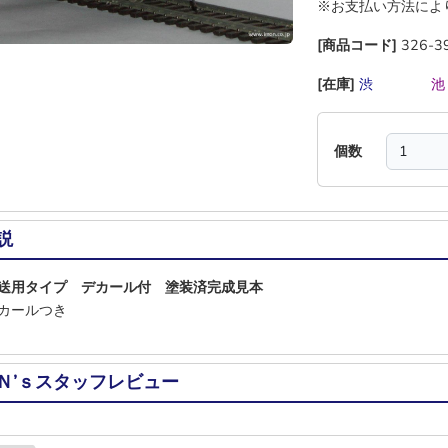
※お支払い方法によ
[商品コード]
326-3
[在庫]
渋
―
―
―
個数
説
送用タイプ デカール付 塗装済完成見本
カールつき
Ｎ’ｓスタッフレビュー