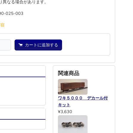
り異なる場合があります。
90-025-003
池
宿
カートに追加する
関連商品
ワキ５０００ デカール付
キット
¥3,630