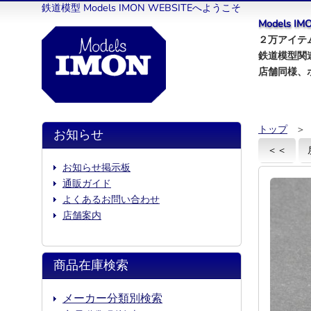
鉄道模型 Models IMON WEBSITEへようこそ
Models 
２万アイテム
鉄道模型関
店舗同様、
トップ
＞
お知らせ
＜＜
お知らせ掲示板
通販ガイド
よくあるお問い合わせ
店舗案内
商品在庫検索
メーカー分類別検索