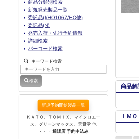
商品分類別検索
新規発売製品一覧
委託品(J/HO1067/HO他)
委託品(N)
発売入荷・先行予約情報
詳細検索
バーコード検索
キーワード検索
検索
商品解
新規予約開始製品一覧
ＩＭＯ
ＫＡＴＯ、ＴＯＭＩＸ、マイクロエー
ス、グリーンマックス、天賞堂 他
・・・
通販店 予約申込み