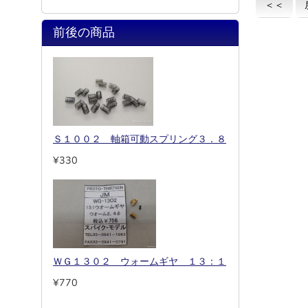
＜＜
前後の商品
Ｓ１００２ 軸箱可動スプリング３．８
¥330
ＷＧ１３０２ ウォームギヤ １３：１
¥770