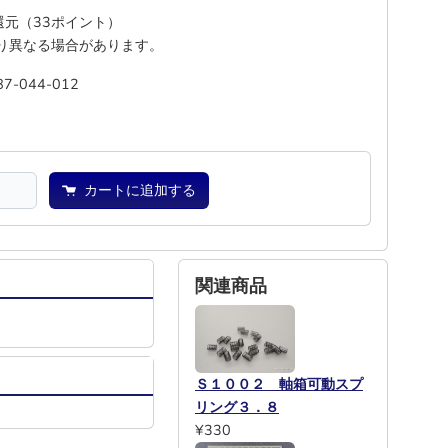
%還元（33ポイント）
り異なる場合があります。
87-044-012
池
―
カートに追加する
関連商品
Ｓ１００２ 軸箱可動スプ
リング３．８
¥330