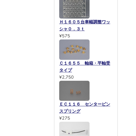
Ｈ１６０５台車幅調整ワッ
シャ０．３ｔ
¥575
Ｃ１６５５ 軸箱・平軸受
タイプ
¥2,750
ＥＣ１１６ センターピン
スプリング
¥275