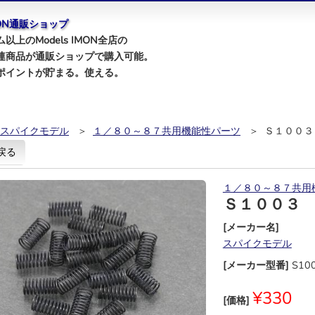
IMON通販ショップ
以上のModels IMON全店の
連商品が通販ショップで購入可能。
ポイントが貯まる。使える。
スパイクモデル
＞
１／８０～８７共用機能性パーツ
＞ Ｓ１００３
戻る
１／８０～８７共用
Ｓ１００３
[メーカー名]
スパイクモデル
[メーカー型番]
S10
¥330
[価格]