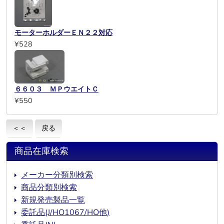
モーターホルダーＥＮ２２対応
¥528
６６０３ ＭＰウエイトＣ
¥550
＜＜
戻る
商品在庫検索
メーカー分類別検索
商品分類別検索
新規発売製品一覧
委託品(J/HO1067/HO他)