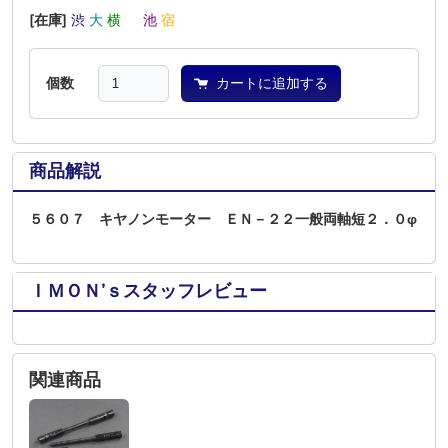
[在庫]
渋
大
横
―
池
宿
個数
カートに追加する
商品解説
５６０７ キヤノンモーター ＥＮ－２２一般両軸短２．０φ
ＩＭＯＮ’ｓスタッフレビュー
関連商品