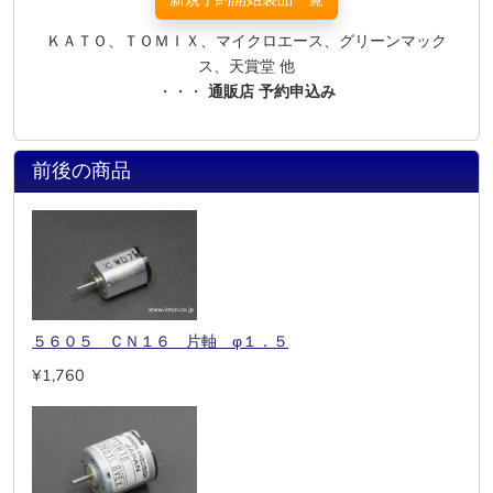
ＫＡＴＯ、ＴＯＭＩＸ、マイクロエース、グリーンマック
ス、天賞堂 他
・・・
通販店 予約申込み
前後の商品
５６０５ ＣＮ１６ 片軸 φ１．５
¥1,760