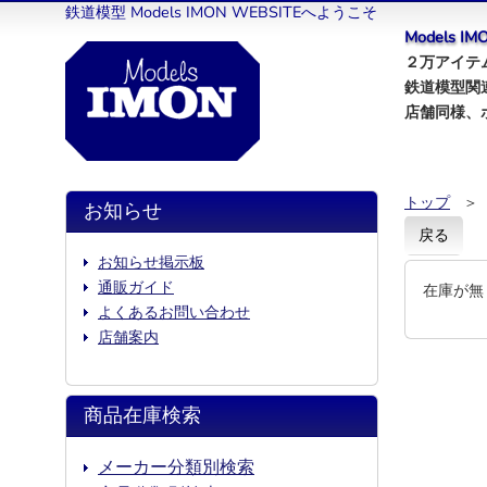
鉄道模型 Models IMON WEBSITEへようこそ
Models 
２万アイテム
鉄道模型関
店舗同様、
トップ
＞
お知らせ
戻る
お知らせ掲示板
通販ガイド
在庫が無
よくあるお問い合わせ
店舗案内
商品在庫検索
メーカー分類別検索