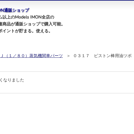
IMON通販ショップ
以上のModels IMON全店の
連商品が通販ショップで購入可能。
ポイントが貯まる。使える。
Ｊ（１／８０）蒸気機関車パーツ
＞ ０３１７ ピストン棒用油ツボ
くなりました