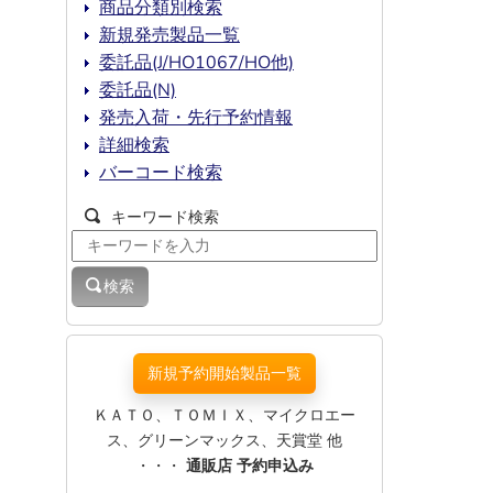
商品分類別検索
新規発売製品一覧
委託品(J/HO1067/HO他)
委託品(N)
発売入荷・先行予約情報
詳細検索
バーコード検索
キーワード検索
検索
新規予約開始製品一覧
ＫＡＴＯ、ＴＯＭＩＸ、マイクロエー
ス、グリーンマックス、天賞堂 他
・・・
通販店 予約申込み