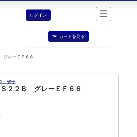
ログイン
カートを見る
 グレーＥＦ６６
タ・碍子
ＰＳ２２Ｂ グレーＥＦ６６
1