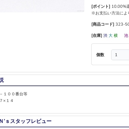
[ポイント]
10.00
※お支払い方法によ
[商品コード]
323-5
[在庫]
渋
大
横
―
個数
説
－１００番台等
７×１４
Ｎ’ｓスタッフレビュー