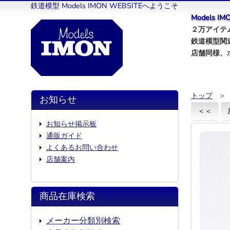
鉄道模型 Models IMON WEBSITEへようこそ
Models 
２万アイテム
鉄道模型関
店舗同様、
トップ
＞
お知らせ
＜＜
お知らせ掲示板
通販ガイド
よくあるお問い合わせ
店舗案内
商品在庫検索
メーカー分類別検索