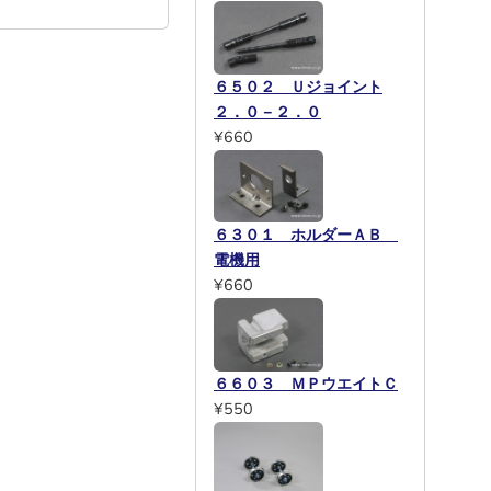
６５０２ Ｕジョイント
２．０－２．０
¥660
６３０１ ホルダーＡＢ
電機用
¥660
６６０３ ＭＰウエイトＣ
¥550