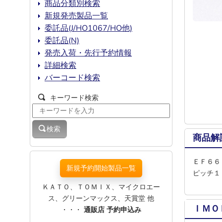
商品分類別検索
新規発売製品一覧
委託品(J/HO1067/HO他)
委託品(N)
発売入荷・先行予約情報
詳細検索
バーコード検索
キーワード検索
検索
商品解
ＥＦ６６
新規予約開始製品一覧
ピッチ１
ＫＡＴＯ、ＴＯＭＩＸ、マイクロエー
ス、グリーンマックス、天賞堂 他
ＩＭＯ
・・・
通販店 予約申込み