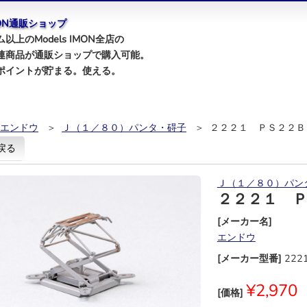
IMON通販ショップ
以上のModels IMON全店の
連商品が通販ショップで購入可能。
ポイントが貯まる。使える。
エンドウ
＞
Ｊ（１／８０）パンタ・碍子
＞ ２２２１ ＰＳ２２Ｂ
戻る
Ｊ（１／８０）パン
２２２１ 
[メーカー名]
エンドウ
[メーカー型番]
222
¥2,970
[価格]