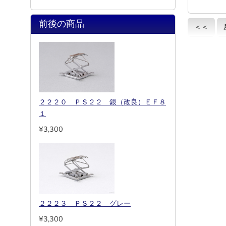
前後の商品
＜＜
２２２０ ＰＳ２２ 銀（改良）ＥＦ８
１
¥3,300
２２２３ ＰＳ２２ グレー
¥3,300